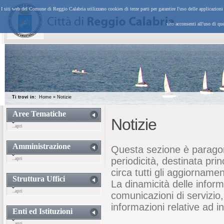
I siti web del Comune di Reggio Calabria utilizzano cookies di terze parti per garantire l'uso delle applicazion
sito acconsenti all'uso di qu
Ti trovi in:
Home
»
Notizie
Aree Tematiche
Notizie
...apri
Amministrazione
Questa sezione è paragon
periodicità, destinata pri
...apri
circa tutti gli aggiornamen
Struttura Uffici
La dinamicità delle inform
...apri
comunicazioni di servizio
informazioni relative ad i
Enti ed Istituzioni
...apri