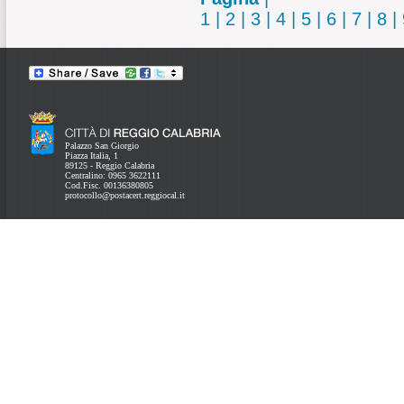
1
|
2
|
3
|
4
|
5
|
6
|
7
|
8
|
Palazzo San Giorgio
Piazza Italia, 1
89125 - Reggio Calabria
Centralino: 0965 3622111
Cod.Fisc. 00136380805
protocollo@postacert.reggiocal.it