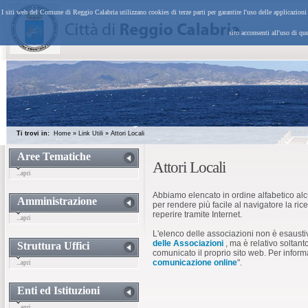
I siti web del Comune di Reggio Calabria utilizzano cookies di terze parti per garantire l'uso delle applicazion
sito acconsenti all'uso di qu
Ti trovi in:
Home
»
Link Utili
»
Attori Locali
Aree Tematiche
Attori Locali
...apri
Abbiamo elencato in ordine alfabetico alcuni
Amministrazione
per rendere più facile al navigatore la ric
reperire tramite Internet.
...apri
L'elenco delle associazioni non è esaustivo
delle Associazioni
, ma è relativo soltan
Struttura Uffici
comunicato il proprio sito web. Per informaz
comunicazione online
".
...apri
Enti ed Istituzioni
...apri