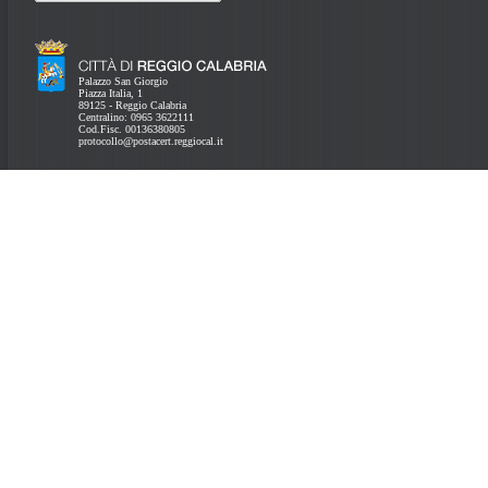
Palazzo San Giorgio
Piazza Italia, 1
89125 - Reggio Calabria
Centralino: 0965 3622111
Cod.Fisc. 00136380805
protocollo@postacert.reggiocal.it