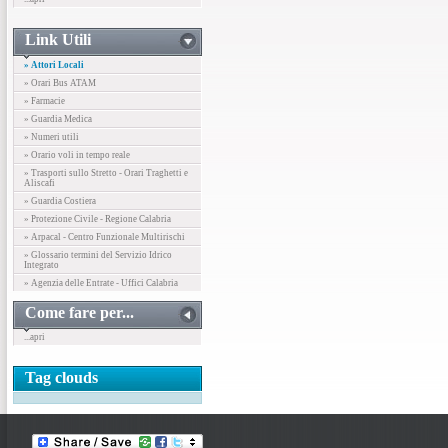
Link Utili
» Attori Locali
» Orari Bus ATAM
» Farmacie
» Guardia Medica
» Numeri utili
» Orario voli in tempo reale
» Trasporti sullo Stretto - Orari Traghetti e
Aliscafi
» Guardia Costiera
» Protezione Civile - Regione Calabria
» Arpacal - Centro Funzionale Multirischi
» Glossario termini del Servizio Idrico
Integrato
» Agenzia delle Entrate - Uffici Calabria
Come fare per...
...apri
Tag clouds