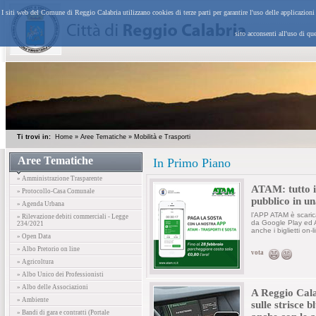
I siti web del Comune di Reggio Calabria utilizzano cookies di terze parti per garantire l'uso delle applicazion
sito acconsenti all'uso di qu
Ti trovi in:
Home
»
Aree Tematiche
»
Mobilità e Trasporti
Aree Tematiche
In Primo Piano
» Amministrazione Trasparente
ATAM: tutto i
» Protocollo-Casa Comunale
pubblico in u
» Agenda Urbana
l’APP ATAM è scaric
» Rilevazione debiti commerciali - Legge
da Google Play ed 
234/2021
anche i biglietti on-l
» Open Data
» Albo Pretorio on line
vota
» Agricoltura
» Albo Unico dei Professionisti
» Albo delle Associazioni
A Reggio Cala
» Ambiente
sulle strisce b
» Bandi di gara e contratti (Portale