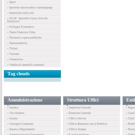
» Sport
» Sportello microcredito e autoimpiego
» Statistiche sulla città
» SUAP - Sportello Unico Attività
Produttive
» Sviluppo Economico
» Teatro Francesco Cilea
» Territorio e opere pubbliche
» Toponomastica
» Tributi
» Turismo
» Urbanistica
» Vendita di immobili comunali
Tag clouds
Amministrazione
Struttura Uffici
Enti
» Sindaco
» Segreteria Generale
» Regio
» Vice Sindaco
» Direzione Generale
» Consi
» Giunta
» Uffici e Servizi
» Città
» Consiglio Comunale
» Ufficio Relazioni con il Pubblico
» Prefet
» Statuto e Regolamenti
» Ufficio Stampa
» Procu
» Amministrazione Trasparente
» E-mail Certificata
» Tribu