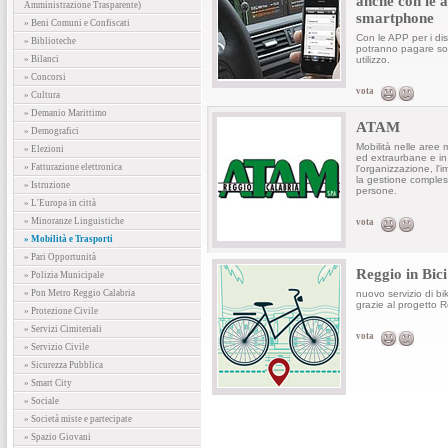
anche con le a
Amministrazione Trasparente)
smartphone
» Beni Comuni e Confiscati
Con le APP per i disp
» Biblioteche
potranno pagare solo 
» Bilanci
utilizzo.
» Concorsi
vota
» Cultura
» Demanio Marittimo
ATAM
» Demografici
Mobilità nelle aree
» Elezioni
ed extraurbane e in 
» Fatturazione elettronica
l'organizzazione, l'i
la gestione compless
» Istruzione
persone.
» L'Europa in città
» Minoranze Linguistiche
vota
» Mobilità e Trasporti
» Pari Opportunità
Reggio in Bici
» Polizia Municipale
» Pon Metro Reggio Calabria
nuovo servizio di b
grazie al progetto R
» Protezione Civile
» Servizi Cimiteriali
vota
» Servizio Civile
» Sicurezza Pubblica
» Smart City
» Sociale
» Società miste e partecipate
» Spazio Giovani