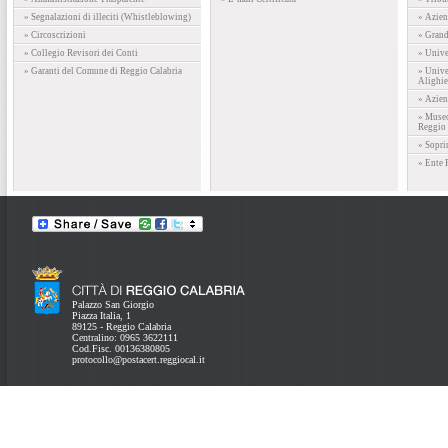
» Segnalazioni di illeciti (Whistleblowing)
» Azien
» Circoscrizioni
» Gran
» Collegio Revisori dei Conti
» Unive
» Garanti del Comune di Reggio Calabria
» Unive
Alighie
» Azien
» Museo
Reggio 
» Sopri
» Ente 
Palazzo San Giorgio
Piazza Italia, 1
89125 - Reggio Calabria
Centralino: 0965 3622111
Cod.Fisc. 00136380805
protocollo@postacert.reggiocal.it