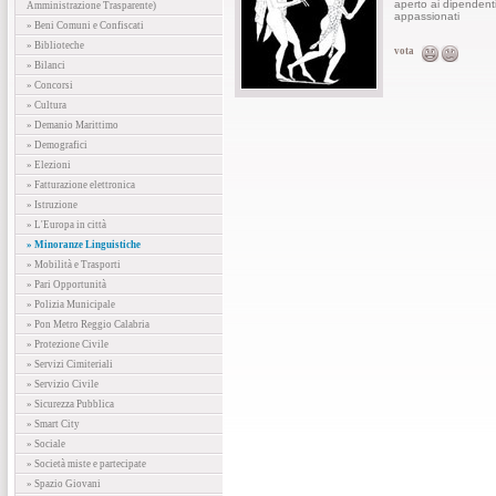
aperto ai dipendent
Amministrazione Trasparente)
appassionati
» Beni Comuni e Confiscati
» Biblioteche
vota
» Bilanci
» Concorsi
» Cultura
» Demanio Marittimo
» Demografici
» Elezioni
» Fatturazione elettronica
» Istruzione
» L'Europa in città
» Minoranze Linguistiche
» Mobilità e Trasporti
» Pari Opportunità
» Polizia Municipale
» Pon Metro Reggio Calabria
» Protezione Civile
» Servizi Cimiteriali
» Servizio Civile
» Sicurezza Pubblica
» Smart City
» Sociale
» Società miste e partecipate
» Spazio Giovani