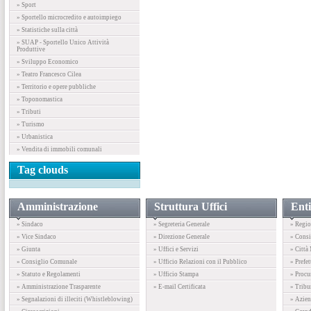
» Sport
» Sportello microcredito e autoimpiego
» Statistiche sulla città
» SUAP - Sportello Unico Attività
Produttive
» Sviluppo Economico
» Teatro Francesco Cilea
» Territorio e opere pubbliche
» Toponomastica
» Tributi
» Turismo
» Urbanistica
» Vendita di immobili comunali
Tag clouds
Amministrazione
Struttura Uffici
Enti
» Sindaco
» Segreteria Generale
» Regio
» Vice Sindaco
» Direzione Generale
» Consi
» Giunta
» Uffici e Servizi
» Città
» Consiglio Comunale
» Ufficio Relazioni con il Pubblico
» Prefet
» Statuto e Regolamenti
» Ufficio Stampa
» Procu
» Amministrazione Trasparente
» E-mail Certificata
» Tribu
» Segnalazioni di illeciti (Whistleblowing)
» Azien