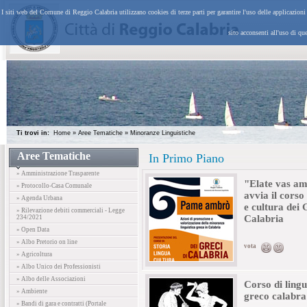
I siti web del Comune di Reggio Calabria utilizzano cookies di terze parti per garantire l'uso delle applicazion
sito acconsenti all'uso di qu
Ti trovi in:
Home
»
Aree Tematiche
»
Minoranze Linguistiche
Aree Tematiche
In Primo Piano
» Amministrazione Trasparente
"Elate vas a
» Protocollo-Casa Comunale
avvia il corso 
» Agenda Urbana
e cultura dei 
» Rilevazione debiti commerciali - Legge
Calabria
234/2021
» Open Data
» Albo Pretorio on line
vota
» Agricoltura
» Albo Unico dei Professionisti
» Albo delle Associazioni
Corso di lingu
» Ambiente
greco calabra
» Bandi di gara e contratti (Portale