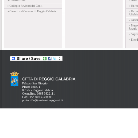
» Circoscrizioni
» Gran
» Collegio Revisori dei Conti
» Unive
» Garanti del Comune di Reggio Calabria
» Unive
Alighie
» Azien
» Museo
Reggio 
» Sopri
» Ente 
Palazzo San Giorgio
Piazza Italia, 1
89125 - Reggio Calabria
Centralino: 0965 3622111
Cod.Fisc. 00136380805
protocollo@postacert.reggiocal.it