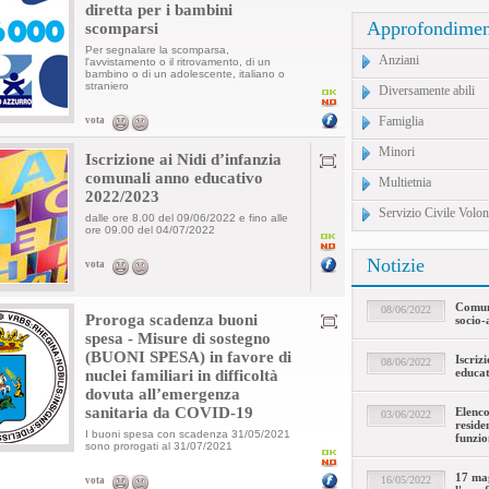
diretta per i bambini
Approfondimen
scomparsi
Per segnalare la scomparsa,
Anziani
l'avvistamento o il ritrovamento, di un
bambino o di un adolescente, italiano o
straniero
Diversamente abili
Famiglia
vota
Minori
Iscrizione ai Nidi d’infanzia
comunali anno educativo
Multietnia
2022/2023
Servizio Civile Volon
dalle ore 8.00 del 09/06/2022 e fino alle
ore 09.00 del 04/07/2022
Notizie
vota
Comuni
08/06/2022
Proroga scadenza buoni
socio-a
spesa - Misure di sostegno
(BUONI SPESA) in favore di
Iscriz
08/06/2022
educa
nuclei familiari in difficoltà
dovuta all’emergenza
sanitaria da COVID-19
Elenco
03/06/2022
residen
I buoni spesa con scadenza 31/05/2021
funzio
sono prorogati al 31/07/2021
17 mag
16/05/2022
vota