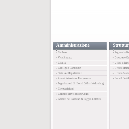
Amministrazione
Struttur
» Sindaco
» Segreteria G
» Vice Sindaco
» Direzione Ge
» Giunta
» Uffici e Serv
» Consiglio Comunale
» Ufficio Rela
» Statuto e Regolamenti
» Ufficio Stam
» Amministrazione Trasparente
» E-mail Certif
» Segnalazioni di illeciti (Whistleblowing)
» Circoscrizioni
» Collegio Revisori dei Conti
» Garanti del Comune di Reggio Calabria