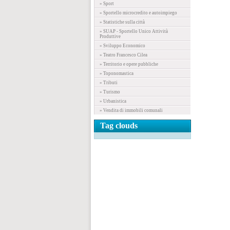
» Sport
» Sportello microcredito e autoimpiego
» Statistiche sulla città
» SUAP - Sportello Unico Attività
Produttive
» Sviluppo Economico
» Teatro Francesco Cilea
» Territorio e opere pubbliche
» Toponomastica
» Tributi
» Turismo
» Urbanistica
» Vendita di immobili comunali
Tag clouds