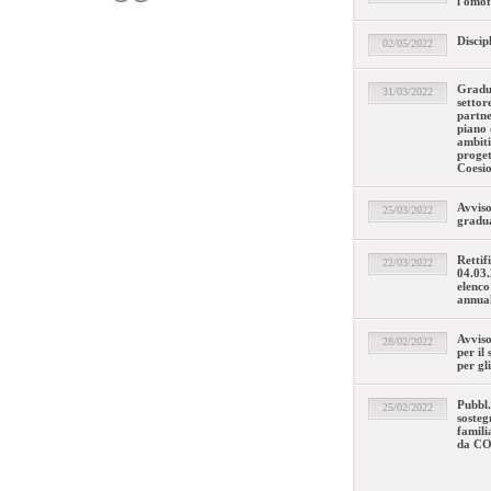
l'omof
Discip
02/05/2022
Gradua
31/03/2022
settor
partne
piano 
ambiti 
proget
Coesi
Avviso
25/03/2022
gradua
Rettif
22/03/2022
04.03.
elenco
annual
Avviso
28/02/2022
per il
per gl
Pubbl.
25/02/2022
sosteg
famili
da CO