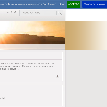
inuando la navigazione nel sito acconsenti all'uso di questi cookies.
ACCETTO
Maggiori informazioni
giovedì
6
agosto
2026
01:10
A
A
A
, servizi socio ricreativi.Giovani: sportelli informativi,
ero e aggregazione. Minori: infomazioni su tempo
ziale e servizi ...
ciali