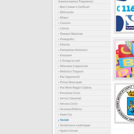
Amministrazione Trasparente)
» Beni Comuni e Confiscati
» Biblioteche
» Bilanci
» Concorsi
» Cultura
» Demanio Marittimo
» Demografici
» Elezioni
» Fatturazione elettronica
» Istruzione
» L'Europa in città
» Minoranze Linguistiche
» Mobilità e Trasporti
» Pari Opportunità
» Polizia Municipale
» Pon Metro Reggio Calabria
» Protezione Civile
» Servizi Cimiteriali
» Servizio Civile
» Sicurezza Pubblica
» Smart City
» Sociale
» Società miste e partecipate
» Spazio Giovani