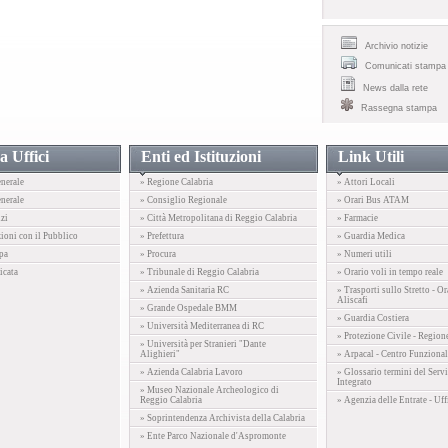
Archivio notizie
Comunicati stampa
News dalla rete
Rassegna stampa
a Uffici
Enti ed Istituzioni
Link Utili
enerale
» Regione Calabria
» Attori Locali
nerale
» Consiglio Regionale
» Orari Bus ATAM
izi
» Città Metropolitana di Reggio Calabria
» Farmacie
zioni con il Pubblico
» Prefettura
» Guardia Medica
pa
» Procura
» Numeri utili
icata
» Tribunale di Reggio Calabria
» Orario voli in tempo reale
» Azienda Sanitaria RC
» Trasporti sullo Stretto - Or
Aliscafi
» Grande Ospedale BMM
» Guardia Costiera
» Università Mediterranea di RC
» Protezione Civile - Region
» Università per Stranieri "Dante
Alighieri"
» Arpacal - Centro Funzional
» Azienda Calabria Lavoro
» Glossario termini del Servi
Integrato
» Museo Nazionale Archeologico di
Reggio Calabria
» Agenzia delle Entrate - Uff
» Soprintendenza Archivista della Calabria
» Ente Parco Nazionale d'Aspromonte