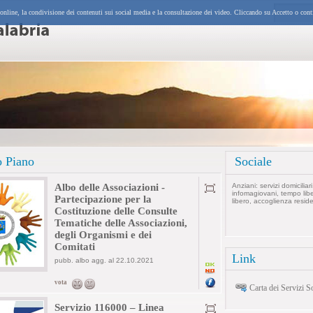
 online, la condivisione dei contenuti sui social media e la consultazione dei video. Cliccando su Accetto o cont
o Piano
Sociale
Albo delle Associazioni -
Anziani: servizi domiciliari
infomagiovani, tempo lib
Partecipazione per la
libero, accoglienza residen
Costituzione delle Consulte
Tematiche delle Associazioni,
degli Organismi e dei
Comitati
Link
pubb. albo agg. al 22.10.2021
vota
Carta dei Servizi So
Servizio 116000 – Linea