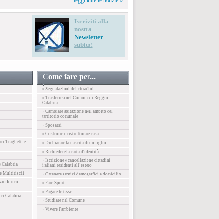
leggi tutte le notizie »
Iscriviti alla
nostra
Newsletter
subito!
Come fare per...
» Segnalazioni dei cittadini
» Trasferirsi nel Comune di Reggio
Calabria
» Cambiare abitazione nell'ambito del
territorio comunale
» Sposarsi
» Costruire o ristrutturare casa
ari Traghetti e
» Dichiarare la nascita di un figlio
» Richiedere la carta d'identità
» Iscrizione e cancellazione cittadini
e Calabria
italiani residenti all´estero
e Multirischi
» Ottenere servizi demografici a domicilio
zio Idrico
» Fare Sport
» Pagare le tasse
ici Calabria
» Studiare nel Comune
» Vivere l'ambiente