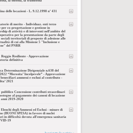
obia, la bifobia, la transfobia
lina delle locazioni - L. 9.12.1998 n° 431
torie di merito - Individuaz. enti terzo
e per co-progettazione e gestione in
rship di attività e di interventi nell'ambito del
operativo per la presentazione da parte degli
sociali territoriali di proposte di adesione alle
tualità di cui alla Missione 5 "Inclusione e
one" del PNRR
 Reggio Resiliente - Approvazione
toria definitiva
ica Determinazione Dirigenziale n.638 del
2022 “Morosita’ Incolpevole” - Approvazione
 benecifiari ammessi e esclusi al contributo -
ita’ 2021
 pubblico Concessione contributi straordinari
 sostegno al pagamento dei canoni di locazione
i anni 2019-2020
 Elenchi degli Ammessi ed Esclusi - misure di
no (BUONI SPESA) in favore di nuclei
ari in difficoltà dovuta all'emergenza sanitaria
VID-19