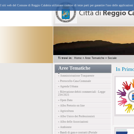
I siti web del Comune di Reggio Calabria utilizzano cookies di terze parti per garantire l'uso delle applicazioni
Ti trovi in:
Home
»
Aree Tematiche
»
Sociale
Aree Tematiche
In Prim
» Amministrazione Trasparente
» Protocollo-Casa Comunale
» Agenda Urbana
» Rilevazione debiti commerciali - Legge
234/2021
» Open Data
» Albo Pretorio on line
» Agricoltura
» Albo Unico dei Professionisti
» Albo delle Associazioni
» Ambiente
» Bandi di gara e contratti (Portale