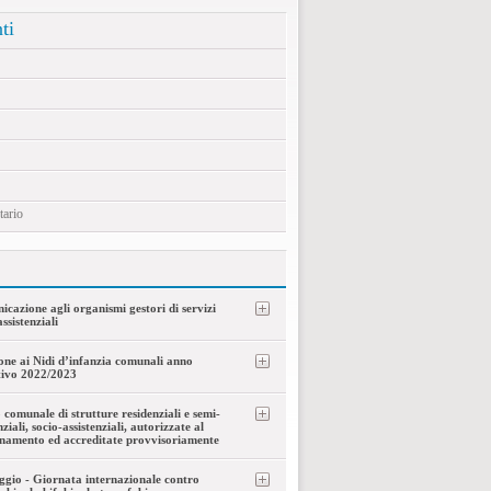
ti
tario
cazione agli organismi gestori di servizi
ssistenziali
ione ai Nidi d’infanzia comunali anno
tivo 2022/2023
 comunale di strutture residenziali e semi-
ziali, socio-assistenziali, autorizzate al
namento ed accreditate provvisoriamente
gio - Giornata internazionale contro