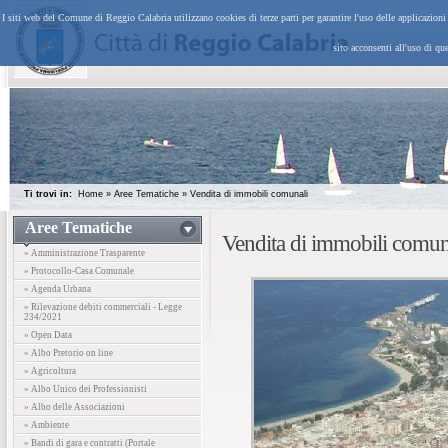
I siti web del Comune di Reggio Calabria utilizzano cookies di terze parti per garantire l'uso delle applicazion
sito acconsenti all'uso di qu
Ti trovi in:
Home
»
Aree Tematiche
»
Vendita di immobili comunali
Aree Tematiche
Vendita di immobili comun
» Amministrazione Trasparente
» Protocollo-Casa Comunale
» Agenda Urbana
» Rilevazione debiti commerciali - Legge
234/2021
» Open Data
» Albo Pretorio on line
» Agricoltura
» Albo Unico dei Professionisti
» Albo delle Associazioni
» Ambiente
» Bandi di gara e contratti (Portale