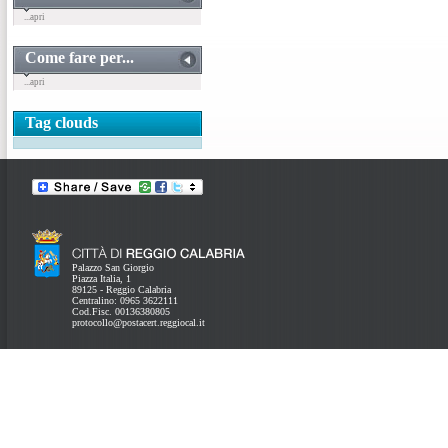
...apri
Come fare per...
...apri
Tag clouds
Palazzo San Giorgio
Piazza Italia, 1
89125 - Reggio Calabria
Centralino: 0965 3622111
Cod.Fisc. 00136380805
protocollo@postacert.reggiocal.it