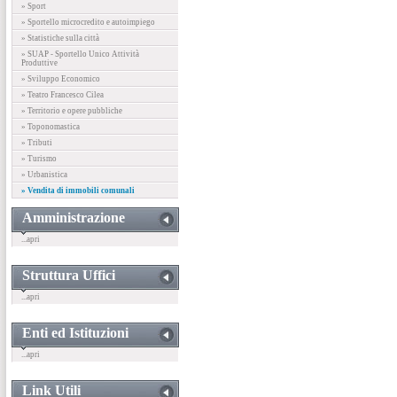
» Sport
» Sportello microcredito e autoimpiego
» Statistiche sulla città
» SUAP - Sportello Unico Attività
Produttive
» Sviluppo Economico
» Teatro Francesco Cilea
» Territorio e opere pubbliche
» Toponomastica
» Tributi
» Turismo
» Urbanistica
» Vendita di immobili comunali
Amministrazione
...apri
Struttura Uffici
...apri
Enti ed Istituzioni
...apri
Link Utili