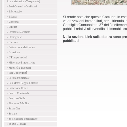
Amministrazione Trasparente)
» Beni Comuni e Confiscati
» Biblioteche
Si rende noto che questo Comune, in esec
» Bilanci
valorizzazioni immobiliari, per il triennio
» Concorsi
Consiglio Comunale n. 37 del 3 settembre
» Cultura
pubblici relativi alla vendita di immobili c
» Demanio Marittimo
Nella sezione Link sulla destra sono pres
» Demografici
pubblicati
» Elezioni
» Fatturazione elettronica
» Istruzione
» L'Europa in città
» Minoranze Linguistiche
» Mobilità e Trasporti
» Pari Opportunità
» Polizia Municipale
» Pon Metro Reggio Calabria
» Protezione Civile
» Servizi Cimiteriali
» Servizio Civile
» Sicurezza Pubblica
» Smart City
» Sociale
» Società miste e partecipate
» Spazio Giovani