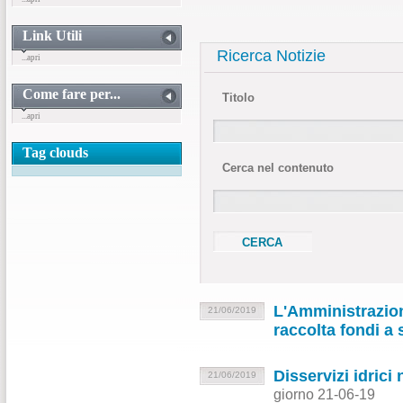
Link Utili
Ricerca Notizie
...apri
Come fare per...
Titolo
...apri
Tag clouds
Cerca nel contenuto
L'Amministrazion
21/06/2019
raccolta fondi a 
Disservizi idrici
21/06/2019
giorno 21-06-19