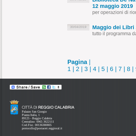
12 maggio 2019
per operazioni di rio
Maggio dei Libri
30/04/2019
tutto il programma d
Pagina
|
1
|
2
|
3
|
4
|
5
|
6
|
7
|
8
|
Palazzo San Giorgio
Piazza Italia, 1
89125 - Reggio Calabria
Centralino: 0965 3622111
Cod.Fisc. 00136380805
protocollo@postacert.reggiocal.it