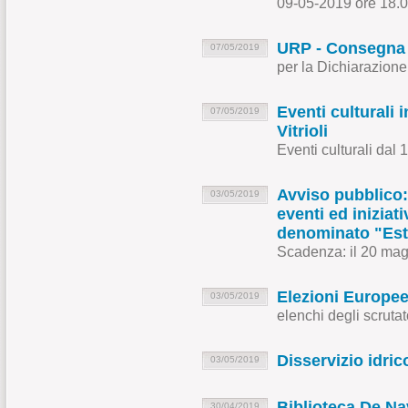
09-05-2019 ore 18.0
URP - Consegna m
07/05/2019
per la Dichiarazione
Eventi culturali 
07/05/2019
Vitrioli
Eventi culturali dal
Avviso pubblico: 
03/05/2019
eventi ed inizia
denominato "Est
Scadenza: il 20 mag
Elezioni Europee 
03/05/2019
elenchi degli scrutato
Disservizio idri
03/05/2019
Biblioteca De Nav
30/04/2019