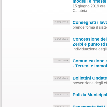
modelli e rifless
15 giugno 2019 ore 
Calabria
Consegnati i lavo
13/06/2019
prende forma il siste
Concessione dei 
12/06/2019
Zerbi e punto Ri
individuazione degli
Comunicazione de
11/06/2019
- Terreni e Immob
Bollettini Ondate
10/06/2019
prevenzione degli eff
Polizia Municipa
07/06/2019
07/06/2019