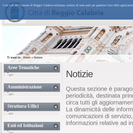
I siti web del Comune di Reggio Calabria utilizzano cookies di terze parti per garantire l'uso delle applicazi
Ti trovi in:
Home
»
Notizie
Aree Tematiche
Notizie
...apri
Amministrazione
Questa sezione è paragon
periodicità, destinata pri
...apri
circa tutti gli aggiornamen
Struttura Uffici
La dinamicità delle inform
...apri
comunicazioni di servizio
informazioni relative ad i
Enti ed Istituzioni
...apri