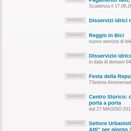
Pagamento IMU, 
Scadenza il 17.06.
Disservizi idrici
06/06/2019
Reggio in Bici
04/06/2019
nuovo servizio di bi
Disservizio idric
03/06/2019
in data di domani 04
Festa della Repu
31/05/2019
73esimo Anniversari
Centro Storico: 
30/05/2019
porta a porta
dal 27 MAGGIO 201
Settore Urbanisti
30/05/2019
Atti" per giorno