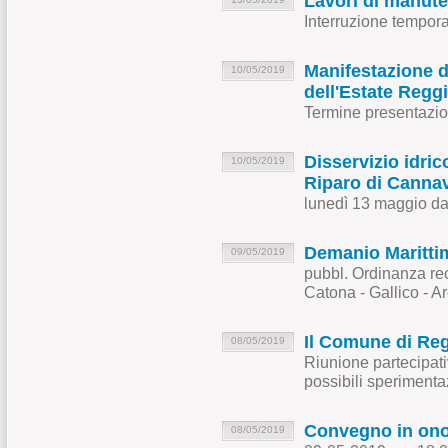
Lavori di manute
Interruzione tempor
Manifestazione d
10/05/2019
dell'Estate Regg
Termine presentazio
Disservizio idric
10/05/2019
Riparo di Cannav
lunedì 13 maggio da
Demanio Marittim
09/05/2019
pubbl. Ordinanza rec
Catona - Gallico - A
Il Comune di Regg
08/05/2019
Riunione partecipati
possibili sperimentaz
Convegno in onor
08/05/2019