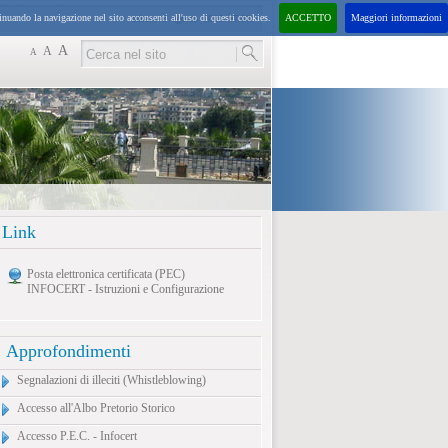
inuando la navigazione nel sito acconsenti all'uso di questi cookies.
ACCETTO
Maggiori informazioni
sabato
8
agosto
2026
07:08:
A
A
A
Link
Posta elettronica certificata (PEC)
INFOCERT - Istruzioni e Configurazione
Approfondimenti
Segnalazioni di illeciti (Whistleblowing)
Accesso all'Albo Pretorio Storico
Accesso P.E.C. - Infocert