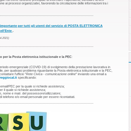
ne ai processi organizzativi, favorendo la circolazione delle informazioni tra i
importante per tutti gli utenti del servizio di POSTA ELETTRONICA
ell'Ente
.
04.2021)
 per la Posta elettronica istituzionale e la PEC
:
periodo emergenziale (COVID-19) di svolgimento della prestazione lavorativa in
le, per qualsiasi problema riguardante la Posta elettronica istituzionale e la PEC,
ontattare l'ufficio "
Rete Civica - comunicazione online
" inviando una email a
reggiocal.it
specificando:
email/PEC per la quale si richiede assistenza;
r il quale si richiede assistenza;
 nome e matr. del possessore/utilizzatore;
i telefono e/o email personale per essere ricontattati.