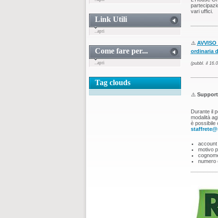
partecipazio
vari uffici.
Link Utili
...apri
⚠️
AVVISO 
Come fare per...
ordinaria d
...apri
(pubbl. il 16.
Tag clouds
⚠️
Supporto
Durante il 
modalità agi
è possibile c
staffrete@
account 
motivo pe
cognome,
numero d