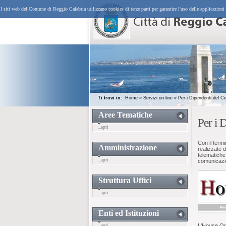
I siti web del Comune di Reggio Calabria utilizzano cookies di terze parti per garantire l'uso delle applicazioni
Ti trovi in:
Home
»
Servizi on-line
»
Per i Dipendenti del 
Aree Tematiche
Per i 
...apri
Con il termi
Amministrazione
realizzate d
telematiche
...apri
comunicazion
Struttura Uffici
...apri
Enti ed Istituzioni
L'House Org
...apri