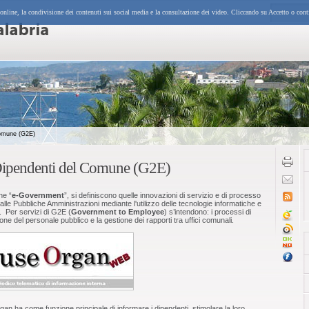
 online, la condivisione dei contenuti sui social media e la consultazione dei video. Cliccando su Accetto o cont
Comune (G2E)
Dipendenti del Comune (G2E)
ne “
e-Government
”, si definiscono quelle innovazioni di servizio e di processo
alle Pubbliche Amministrazioni mediante l'utilizzo delle tecnologie informatiche e
. Per servizi di G2E (
Government to Employee
) s’intendono: i processi di
e del personale pubblico e la gestione dei rapporti tra uffici comunali.
an ha come funzione principale di informare i dipendenti, stimolare la loro