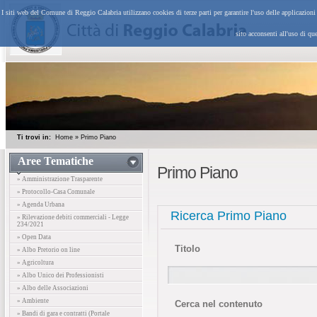
I siti web del Comune di Reggio Calabria utilizzano cookies di terze parti per garantire l'uso delle applicazion
sito acconsenti all'uso di qu
Ti trovi in:
Home
»
Primo Piano
Aree Tematiche
Primo Piano
» Amministrazione Trasparente
» Protocollo-Casa Comunale
» Agenda Urbana
Ricerca Primo Piano
» Rilevazione debiti commerciali - Legge
234/2021
» Open Data
Titolo
» Albo Pretorio on line
» Agricoltura
» Albo Unico dei Professionisti
» Albo delle Associazioni
» Ambiente
Cerca nel contenuto
» Bandi di gara e contratti (Portale