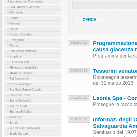
Amministrazione Trasparente)
» Beni Comuni e Confiscati
» Biblioteche
» Bilanci
» Concorsi
» Cultura
» Demanio Marittimo
» Demografici
Programmazione di
15/05/2013
» Elezioni
causa giacenza ri
» Fatturazione elettronica
Programma per la se
» Istruzione
» L'Europa in città
» Minoranze Linguistiche
Tesserini venato
26/03/2013
» Mobilità e Trasporti
Riconsegna tesserini
» Pari Opportunità
del 31 marzo 2013
» Polizia Municipale
» Pon Metro Reggio Calabria
» Protezione Civile
Leonia Spa - Com
20/12/2012
» Servizi Cimiteriali
Prosegue la raccolta d
» Servizio Civile
» Sicurezza Pubblica
» Smart City
Informaz. degli O
13/07/2012
» Sociale
Salvaguardia Am
» Società miste e partecipate
Seminario del 19.07.
» Spazio Giovani