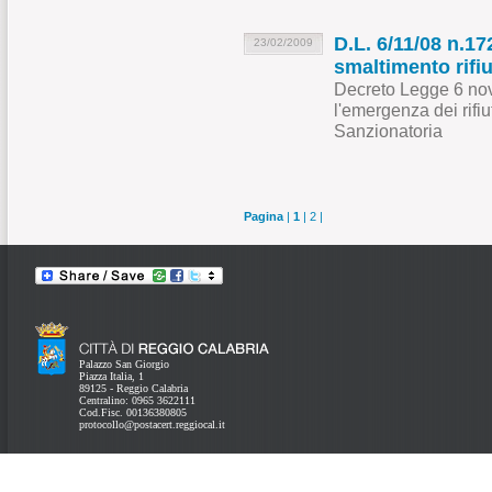
D.L. 6/11/08 n.1
23/02/2009
smaltimento rifiu
Decreto Legge 6 nov
l'emergenza dei rifiu
Sanzionatoria
Pagina
|
1
|
2
|
Palazzo San Giorgio
Piazza Italia, 1
89125 - Reggio Calabria
Centralino: 0965 3622111
Cod.Fisc. 00136380805
protocollo@postacert.reggiocal.it