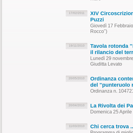
XIV Circoscrizion
17/02/2011
Puzzi
Giovedì 17 Febbraio
Rocco")
Tavola rotonda "I
19/11/2010
il rilancio del ter
Lunedì 29 novembre 
Giuditta Levato
Ordinanza conten
20/05/2010
del "punteruolo 
Ordinanza n. 10472
La Rivolta dei P
20/04/2010
Domenica 25 Aprile
Chi cerca trova .
11/03/2010
Programma di miglior