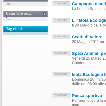
Campagna diserbo
07/09/2011
...apri
La Leonia Spa comuni
Come fare per...
...apri
L' "Isola Ecologi
27/05/2011
Il 29 Maggio dalle o
Tag clouds
Scatti di Valore 
18/05/2011
20 Maggio 2011 ore 
Spazi Animati pe
24/03/2011
Venerdì 25 Marzo 20
Condera
Isola Ecologica I
18/03/2011
Domenica 20 marzo 2
dalle ore 08:00 alle
Pesca sportiva -
03/03/2011
Per promuovere la ri
mare