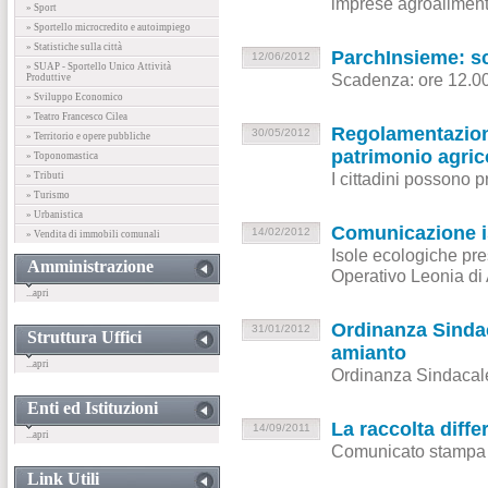
imprese agroalimenta
» Sport
» Sportello microcredito e autoimpiego
» Statistiche sulla città
ParchInsieme: sc
12/06/2012
» SUAP - Sportello Unico Attività
Scadenza: ore 12.00
Produttive
» Sviluppo Economico
» Teatro Francesco Cilea
Regolamentazione
30/05/2012
» Territorio e opere pubbliche
patrimonio agric
» Toponomastica
I cittadini possono 
» Tributi
» Turismo
» Urbanistica
Comunicazione i
14/02/2012
» Vendita di immobili comunali
Isole ecologiche pres
Amministrazione
Operativo Leonia di 
...apri
Ordinanza Sindac
31/01/2012
Struttura Uffici
amianto
...apri
Ordinanza Sindacale 
Enti ed Istituzioni
La raccolta diffe
14/09/2011
...apri
Comunicato stampa d
Link Utili