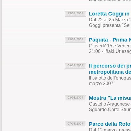
Loretta Goggi in
15/03/2007
Dal 22 al 25 Marzo 
Goggi presenta "Se 
Paquita - Prima 
13/03/2007
Giovedi' 15 e Vener
21:00 - Iñaki Urlez
Il percorso dei p
09/03/2007
metropolitana del
Il salotto dell'enog
marzo 2007
Mostra "La misu
08/03/2007
Castello Aragonese 
Sguardo.Carte.Strum
Parco della Roto
07/03/2007
Dal 12 marzo, presso