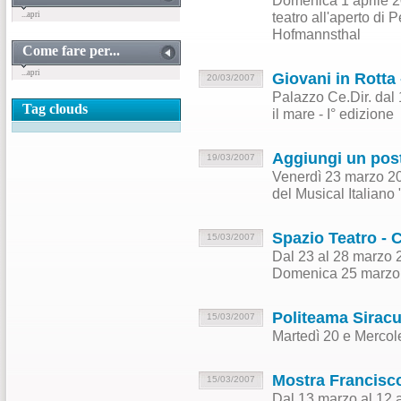
Domenica 1 aprile 20
teatro all'aperto di 
...apri
Hofmannsthal
Come fare per...
...apri
Giovani in Rotta -
20/03/2007
Palazzo Ce.Dir. dal 
Tag clouds
il mare - I° edizione
Aggiungi un post
19/03/2007
Venerdì 23 marzo 200
del Musical Italiano
Spazio Teatro - C
15/03/2007
Dal 23 al 28 marzo 
Domenica 25 marzo 
Politeama Siracu
15/03/2007
Martedì 20 e Mercol
Mostra Francisco
15/03/2007
Dal 13 marzo al 12 a