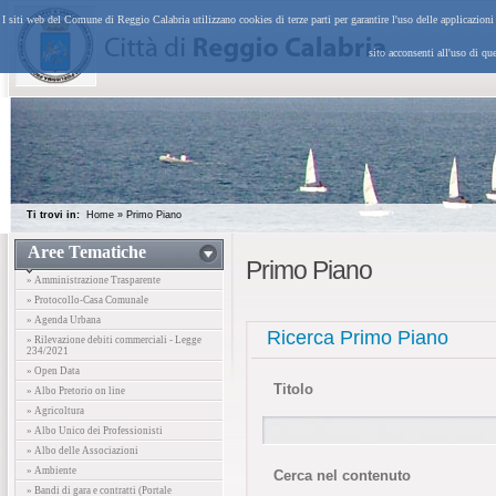
I siti web del Comune di Reggio Calabria utilizzano cookies di terze parti per garantire l'uso delle applicazion
sito acconsenti all'uso di qu
Ti trovi in:
Home
»
Primo Piano
Aree Tematiche
Primo Piano
» Amministrazione Trasparente
» Protocollo-Casa Comunale
» Agenda Urbana
Ricerca Primo Piano
» Rilevazione debiti commerciali - Legge
234/2021
» Open Data
Titolo
» Albo Pretorio on line
» Agricoltura
» Albo Unico dei Professionisti
» Albo delle Associazioni
» Ambiente
Cerca nel contenuto
» Bandi di gara e contratti (Portale