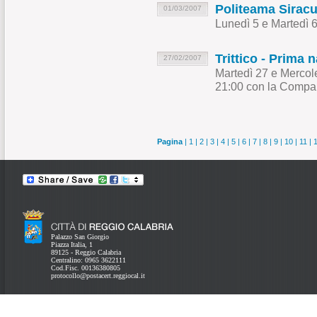
Politeama Siracu
01/03/2007
Lunedì 5 e Martedì 
Trittico - Prima 
27/02/2007
Martedì 27 e Mercol
21:00 con la Compa
Pagina
|
1
|
2
|
3
|
4
|
5
|
6
|
7
|
8
|
9
|
10
|
11
|
Palazzo San Giorgio
Piazza Italia, 1
89125 - Reggio Calabria
Centralino: 0965 3622111
Cod.Fisc. 00136380805
protocollo@postacert.reggiocal.it