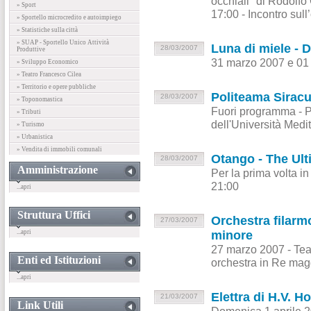
occhiali" di Rodolfo 
» Sport
17:00 - Incontro sull
» Sportello microcredito e autoimpiego
» Statistiche sulla città
» SUAP - Sportello Unico Attività
Luna di miele - 
28/03/2007
Produttive
31 marzo 2007 e 01 
» Sviluppo Economico
» Teatro Francesco Cilea
» Territorio e opere pubbliche
Politeama Siracu
28/03/2007
» Toponomastica
Fuori programma - P
» Tributi
dell'Università Medi
» Turismo
» Urbanistica
» Vendita di immobili comunali
Otango - The Ul
28/03/2007
Amministrazione
Per la prima volta in
21:00
...apri
Struttura Uffici
Orchestra filarmo
27/03/2007
...apri
minore
27 marzo 2007 - Teat
Enti ed Istituzioni
orchestra in Re mag
...apri
Elettra di H.V. 
21/03/2007
Link Utili