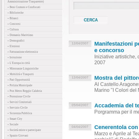
Amministrazione Trasparente)
» Beni Comuni e Confiscati
» Biblioteche
» Bilanci
» Concorsi
» Cultura
» Demanio Marittimo
» Demografici
Manifestazioni p
12/04/2007
» Elezioni
e concorso
» Fatturazione elettronica
Iniziative artistiche
» Istruzione
2007
» L'Europa in città
» Minoranze Linguistiche
» Mobilità e Trasporti
Mostra del pitto
12/04/2007
» Pari Opportunità
Al Castello Aragones
» Polizia Municipale
Marino "I Colori del 
» Pon Metro Reggio Calabria
» Protezione Civile
» Servizi Cimiteriali
Accademia del te
05/04/2007
» Servizio Civile
Porgramma per il me
» Sicurezza Pubblica
» Smart City
» Sociale
Cenerentola con 
04/04/2007
» Società miste e partecipate
Marzo e Aprile al T
» Spazio Giovani