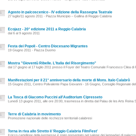
Agosto in palcoscenico - IV edizione della Rassegna Teatrale
11
27 luglio/11 agosto 2011 - Piazza Municipio – Gallina di Reggio Calabria
Ecojazz - 20° edizione 2011 a Reggio Calabria
11
dal 6 al 9 agosto 2011
Festa dei Popoli - Centro Diocesano Migrantes
11
19 Giugno 2011 - Piazza Duomo
Mostra "Gioventù Ribelle. L'Italia del Risorgimento"
11
dal 17 giugno al 17 luglio 2011 presso il Foyer del Teatro Comunale Francesco Cilea di
Manifestazioni per il 21° anniversario della morte di Mons. Italo Calabrò
11
15 Giugno 2011, Centro Polivalente Papa Giovanni - 16 Giugno, Consiglio Regionale dell
La Tosca di Giacomo Puccini all'Auditorium Cipresseto
11
Lunedì 13 giugno 2011, alle ore 20:00, trasmessa in diretta dal Palau de les Arts Reina 
Terre di Calabria in movimento
11
Promozione nazionale delle ricchezze territoriali calabresi
Torna in riva allo Stretto il 'Reggio Calabria FilmFest'
11
Il ricco cartellone della kermesse è stato presentato nel salone dei lampadari di palazz