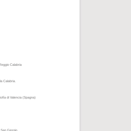
 Reggio Calabria
a Calabria.
Sofía di Valencia (Spagna)
o San Giorgio