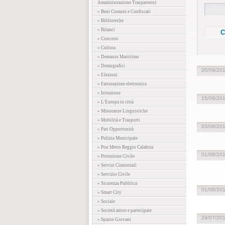
Amministrazione Trasparente)
» Beni Comuni e Confiscati
» Biblioteche
» Bilanci
» Concorsi
» Cultura
» Demanio Marittimo
» Demografici
20/09/20
» Elezioni
» Fatturazione elettronica
» Istruzione
15/09/20
» L'Europa in città
» Minoranze Linguistiche
» Mobilità e Trasporti
03/08/20
» Pari Opportunità
» Polizia Municipale
» Pon Metro Reggio Calabria
01/08/20
» Protezione Civile
» Servizi Cimiteriali
» Servizio Civile
» Sicurezza Pubblica
01/08/20
» Smart City
» Sociale
» Società miste e partecipate
29/07/20
» Spazio Giovani