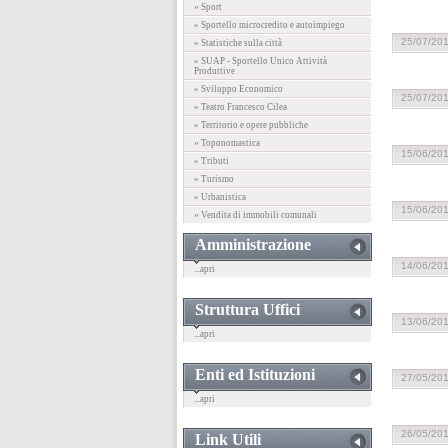
» Sport
» Sportello microcredito e autoimpiego
25/07/20
» Statistiche sulla città
» SUAP - Sportello Unico Attività
Produttive
» Sviluppo Economico
25/07/20
» Teatro Francesco Cilea
» Territorio e opere pubbliche
» Toponomastica
15/06/20
» Tributi
» Turismo
» Urbanistica
15/06/20
» Vendita di immobili comunali
Amministrazione
14/06/20
...apri
Struttura Uffici
13/06/20
...apri
Enti ed Istituzioni
27/05/20
...apri
26/05/20
Link Utili