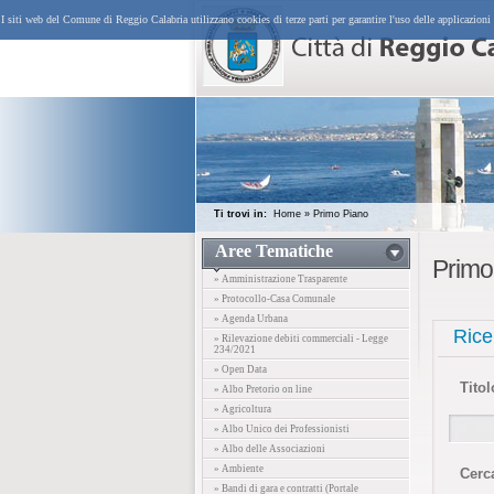
I siti web del Comune di Reggio Calabria utilizzano cookies di terze parti per garantire l'uso delle applicazioni
Ti trovi in:
Home
»
Primo Piano
Aree Tematiche
Primo
» Amministrazione Trasparente
» Protocollo-Casa Comunale
» Agenda Urbana
Rice
» Rilevazione debiti commerciali - Legge
234/2021
» Open Data
Titol
» Albo Pretorio on line
» Agricoltura
» Albo Unico dei Professionisti
» Albo delle Associazioni
» Ambiente
Cerc
» Bandi di gara e contratti (Portale