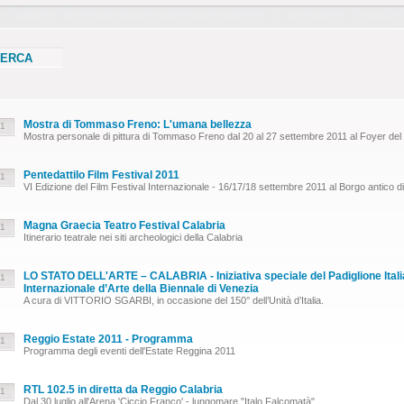
Mostra di Tommaso Freno: L'umana bellezza
11
Mostra personale di pittura di Tommaso Freno dal 20 al 27 settembre 2011 al Foyer del 
Pentedattilo Film Festival 2011
11
VI Edizione del Film Festival Internazionale - 16/17/18 settembre 2011 al Borgo antico d
Magna Graecia Teatro Festival Calabria
11
Itinerario teatrale nei siti archeologici della Calabria
LO STATO DELL'ARTE – CALABRIA - Iniziativa speciale del Padiglione Italia
11
Internazionale d’Arte della Biennale di Venezia
A cura di VITTORIO SGARBI, in occasione del 150° dell’Unità d’Italia.
Reggio Estate 2011 - Programma
11
Programma degli eventi dell'Estate Reggina 2011
RTL 102.5 in diretta da Reggio Calabria
11
Dal 30 luglio all'Arena 'Ciccio Franco' - lungomare "Italo Falcomatà"