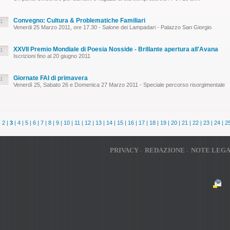
Convegno: Cultura & Problematiche Familiari
11
Venerdi 25 Marzo 2011, ore 17.30 - Salone dei Lampadari - Palazzo San Giorgio
XXVII Premio Mondiale di Poesia Nosside - Brillante apertura all'Avana
11
Iscrizioni fino al 20 giugno 2011
Giornate FAI di primavera
11
Venerdì 25, Sabato 26 e Domenica 27 Marzo 2011 - Speciale percorso risorgimentale
|
2
|
3
|
4
|
5
|
6
|
7
|
8
|
9
|
10
|
11
|
12
|
13
|
14
|
15
|
16
|
17
|
18
|
19
|
20
|
21
|
22
|
23
|
24
|
2
PRIVACY
REDAZIONE
NOTE LEGA
-
-