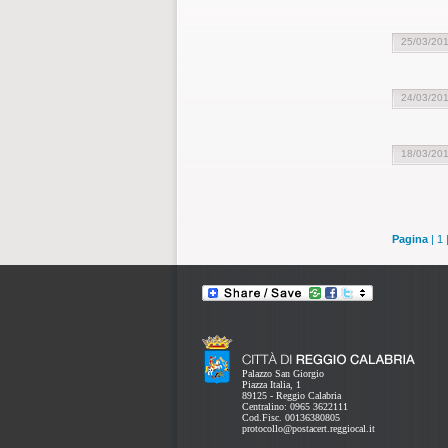
25/03/20
24/03/20
18/03/20
Pagina
|
1
Palazzo San Giorgio
Piazza Italia, 1
89125 - Reggio Calabria
Centralino: 0965 3622111
Cod.Fisc. 00136380805
protocollo@postacert.reggiocal.it