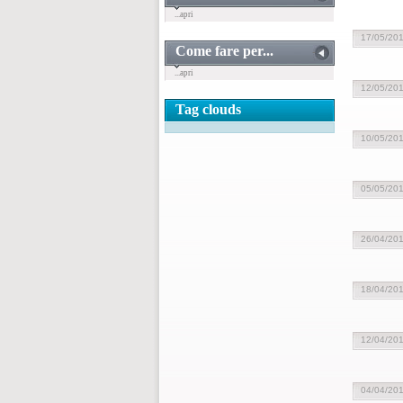
...apri
17/05/20
Come fare per...
...apri
12/05/20
Tag clouds
10/05/20
05/05/20
26/04/20
18/04/20
12/04/20
04/04/20