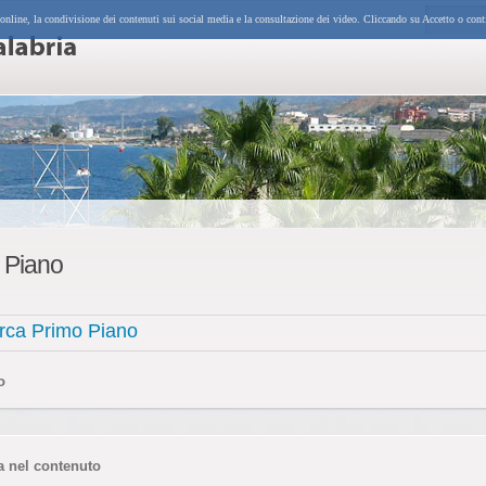
 online, la condivisione dei contenuti sui social media e la consultazione dei video. Cliccando su Accetto o cont
 Piano
rca Primo Piano
o
a nel contenuto