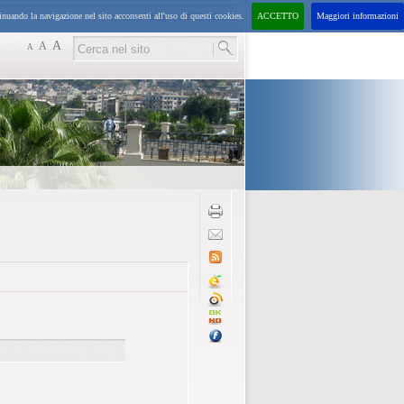
inuando la navigazione nel sito acconsenti all'uso di questi cookies.
ACCETTO
Maggiori informazioni
sabato
8
agosto
2026
12:47
A
A
A