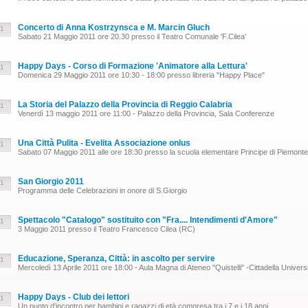
Concerto di Anna Kostrzynsca e M. Marcin Gluch
11
Sabato 21 Maggio 2011 ore 20.30 presso il Teatro Comunale 'F.Cilea'
Happy Days - Corso di Formazione 'Animatore alla Lettura'
11
Domenica 29 Maggio 2011 ore 10:30 - 18:00 presso libreria "Happy Place"
La Storia del Palazzo della Provincia di Reggio Calabria
11
Venerdì 13 maggio 2011 ore 11:00 - Palazzo della Provincia, Sala Conferenze
Una Città Pulita - Evelita Associazione onlus
11
Sabato 07 Maggio 2011 alle ore 18:30 presso la scuola elementare Principe di Piemonte
San Giorgio 2011
11
Programma delle Celebrazioni in onore di S.Giorgio
Spettacolo "Catalogo" sostituito con "Fra.... Intendimenti d'Amore"
11
3 Maggio 2011 presso il Teatro Francesco Cilea (RC)
Educazione, Speranza, Città: in ascolto per servire
11
Mercoledì 13 Aprile 2011 ore 18:00 - Aula Magna di Ateneo "Quistelli" -Cittadella Univers
Happy Days - Club dei lettori
11
Un punto d'incontro per bambini e ragazzi di età compresa tra i 7 e i 18 anni