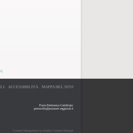
5
|
LI
ACCESSIBILITÀ
MAPPA DEL SITO
-
-
Posta Elettronica Certificata:
protocollo@postacert.reggiocal.it
Content Management by Ariadne Content Manager