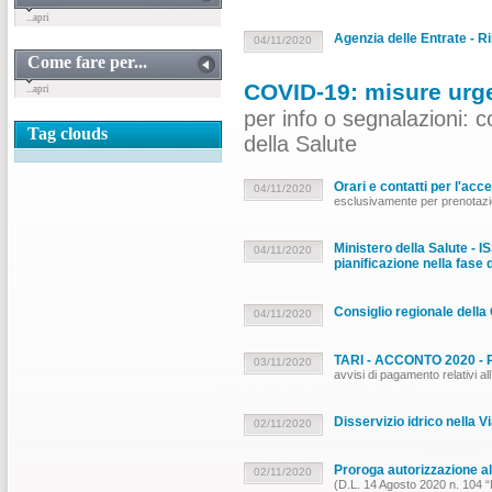
...apri
Agenzia delle Entrate - R
04/11/2020
Come fare per...
COVID-19: misure urgen
...apri
per info o segnalazioni: c
Tag clouds
della Salute
Orari e contatti per l'acce
04/11/2020
esclusivamente per prenotazio
Ministero della Salute - 
04/11/2020
pianificazione nella fase 
Consiglio regionale della 
04/11/2020
TARI - ACCONTO 2020
03/11/2020
avvisi di pagamento relati
Disservizio idrico nella Vi
02/11/2020
Proroga autorizzazione a
02/11/2020
(D.L. 14 Agosto 2020 n. 104 “Mi