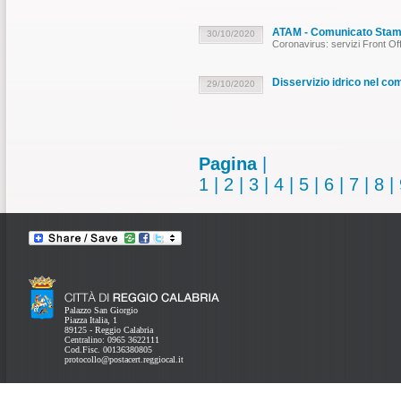
ATAM - Comunicato Sta
30/10/2020
Coronavirus: servizi Front Of
Disservizio idrico nel co
29/10/2020
Pagina
|
1
|
2
|
3
|
4
|
5
|
6
|
7
|
8
|
Palazzo San Giorgio
Piazza Italia, 1
89125 - Reggio Calabria
Centralino: 0965 3622111
Cod.Fisc. 00136380805
protocollo@postacert.reggiocal.it