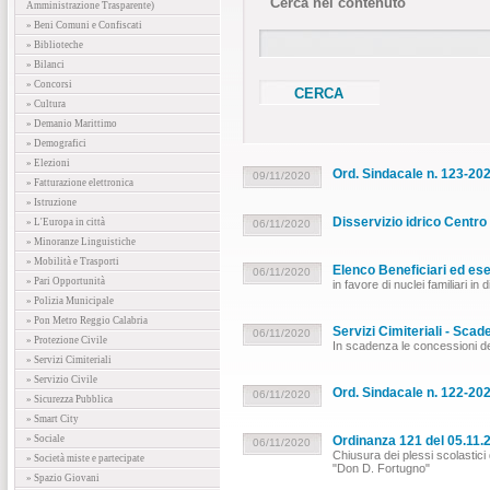
Cerca nel contenuto
Amministrazione Trasparente)
» Beni Comuni e Confiscati
» Biblioteche
» Bilanci
» Concorsi
» Cultura
» Demanio Marittimo
» Demografici
» Elezioni
Ord. Sindacale n. 123-2020
09/11/2020
» Fatturazione elettronica
» Istruzione
Disservizio idrico Centro
» L'Europa in città
06/11/2020
» Minoranze Linguistiche
» Mobilità e Trasporti
Elenco Beneficiari ed ese
06/11/2020
» Pari Opportunità
in favore di nuclei familiari in di
» Polizia Municipale
» Pon Metro Reggio Calabria
Servizi Cimiteriali - Sca
06/11/2020
» Protezione Civile
In scadenza le concessioni dei
» Servizi Cimiteriali
» Servizio Civile
Ord. Sindacale n. 122-20
06/11/2020
» Sicurezza Pubblica
» Smart City
» Sociale
Ordinanza 121 del 05.11.2
06/11/2020
Chiusura dei plessi scolastic
» Società miste e partecipate
"Don D. Fortugno"
» Spazio Giovani