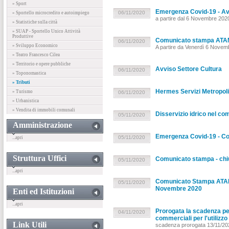
» Sport
Emergenza Covid-19 - Avv
06/11/2020
» Sportello microcredito e autoimpiego
a partire dal 6 Novembre 202
» Statistiche sulla città
» SUAP - Sportello Unico Attività
Produttive
Comunicato stampa ATAM,
06/11/2020
» Sviluppo Economico
A partire da Venerdì 6 Novem
» Teatro Francesco Cilea
» Territorio e opere pubbliche
Avviso Settore Cultura
06/11/2020
» Toponomastica
» Tributi
Hermes Servizi Metropolit
» Turismo
06/11/2020
» Urbanistica
» Vendita di immobili comunali
Disservizio idrico nel c
05/11/2020
Amministrazione
Emergenza Covid-19 - 
05/11/2020
...apri
Struttura Uffici
Comunicato stampa - chius
05/11/2020
...apri
Comunicato Stampa ATAM: 
05/11/2020
Novembre 2020
Enti ed Istituzioni
...apri
Prorogata la scadenza per
04/11/2020
commerciali per l'utilizz
Link Utili
scadenza prorogata 13/11/20