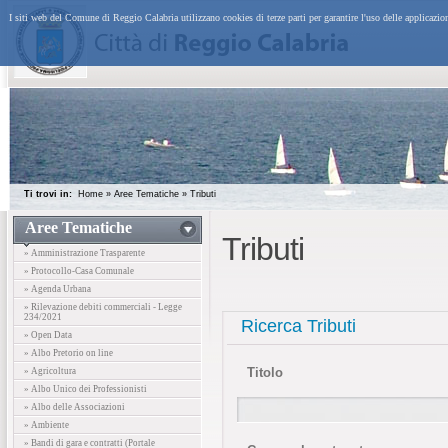
I siti web del Comune di Reggio Calabria utilizzano cookies di terze parti per garantire l'uso delle applicazi
Ti trovi in:
Home
»
Aree Tematiche
»
Tributi
Aree Tematiche
Tributi
» Amministrazione Trasparente
» Protocollo-Casa Comunale
» Agenda Urbana
» Rilevazione debiti commerciali - Legge
234/2021
Ricerca Tributi
» Open Data
» Albo Pretorio on line
Titolo
» Agricoltura
» Albo Unico dei Professionisti
» Albo delle Associazioni
» Ambiente
» Bandi di gara e contratti (Portale