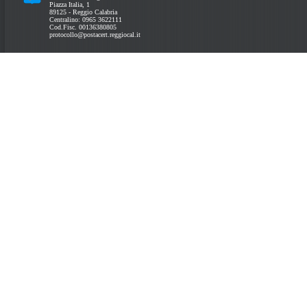
Piazza Italia, 1
89125 - Reggio Calabria
Centralino: 0965 3622111
Cod.Fisc. 00136380805
protocollo@postacert.reggiocal.it