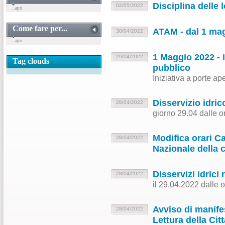
Disciplina delle 
02/05/2022
...apri
Come fare per...
ATAM - dal 1 magg
30/04/2022
...apri
1 Maggio 2022 - 
29/04/2022
Tag clouds
pubblico
Iniziativa a porte ap
Disservizio idr
28/04/2022
giorno 29.04 dalle o
Modifica orari C
28/04/2022
Nazionale della
Disservizi idric
28/04/2022
il 29.04.2022 dalle 
Avviso di manifes
28/04/2022
Lettura della Cit