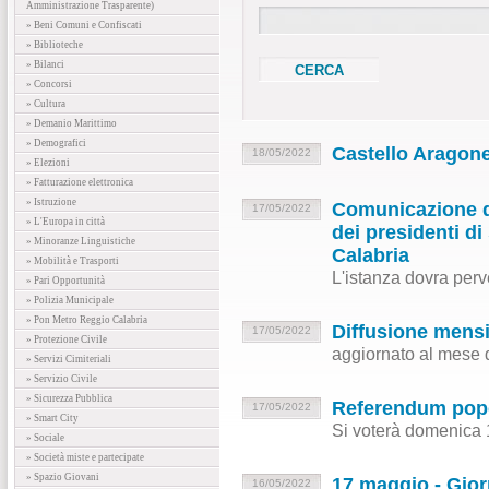
Amministrazione Trasparente)
» Beni Comuni e Confiscati
» Biblioteche
» Bilanci
» Concorsi
» Cultura
» Demanio Marittimo
» Demografici
Castello Aragone
18/05/2022
» Elezioni
» Fatturazione elettronica
» Istruzione
Comunicazione di 
17/05/2022
» L'Europa in città
dei presidenti di
» Minoranze Linguistiche
Calabria
» Mobilità e Trasporti
L'istanza dovra perv
» Pari Opportunità
» Polizia Municipale
» Pon Metro Reggio Calabria
Diffusione mensi
17/05/2022
» Protezione Civile
aggiornato al mese d
» Servizi Cimiteriali
» Servizio Civile
» Sicurezza Pubblica
Referendum popo
17/05/2022
» Smart City
Si voterà domenica 
» Sociale
» Società miste e partecipate
» Spazio Giovani
17 maggio - Giorn
16/05/2022