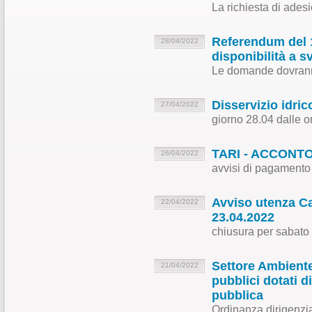
La richiesta di ades
Referendum del 1
28/04/2022
disponibilità a s
Le domande dovranno
Disservizio idr
27/04/2022
giorno 28.04 dalle o
TARI - ACCONTO 
26/04/2022
avvisi di pagamento 
Avviso utenza Ca
22/04/2022
23.04.2022
chiusura per sabato
Settore Ambiente
21/04/2022
pubblici dotati d
pubblica
Ordinanza dirigenzia