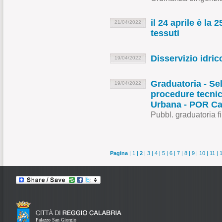
il 24 aprile è la
21/04/2022
tessuti
Disservizio idr
19/04/2022
Graduatoria - Sel
19/04/2022
procedure tecnic
Urbana - POR Ca
Pubbl. graduatoria 
Pagina
|
1
|
2
|
3
|
4
|
5
|
6
|
7
|
8
|
9
|
10
|
11
|
Palazzo San Giorgio