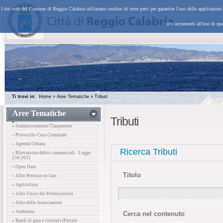
I siti web del Comune di Reggio Calabria utilizzano cookies di terze parti per garantire l'uso delle applicazion
sito acconsenti all'uso di qu
Ti trovi in:
Home
»
Aree Tematiche
»
Tributi
Aree Tematiche
Tributi
» Amministrazione Trasparente
» Protocollo-Casa Comunale
» Agenda Urbana
Ricerca Tributi
» Rilevazione debiti commerciali - Legge
234/2021
» Open Data
Titolo
» Albo Pretorio on line
» Agricoltura
» Albo Unico dei Professionisti
» Albo delle Associazioni
» Ambiente
Cerca nel contenuto
» Bandi di gara e contratti (Portale