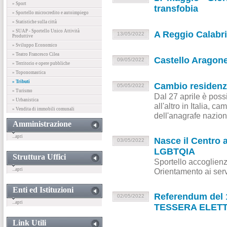
» Sport
transfobia
» Sportello microcredito e autoimpiego
» Statistiche sulla città
» SUAP - Sportello Unico Attività
A Reggio Calabri
13/05/2022
Produttive
» Sviluppo Economico
» Teatro Francesco Cilea
Castello Aragon
09/05/2022
» Territorio e opere pubbliche
» Toponomastica
» Tributi
Cambio residenza
05/05/2022
» Turismo
Dal 27 aprile è poss
» Urbanistica
all'altro in Italia, c
» Vendita di immobili comunali
dell'anagrafe nazion
Amministrazione
...apri
Nasce il Centro an
03/05/2022
LGBTQIA
Struttura Uffici
Sportello accoglienz
...apri
Orientamento ai serviz
Enti ed Istituzioni
Referendum del 1
02/05/2022
...apri
TESSERA ELET
Link Utili