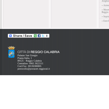
Alighie
» Azien
» Museo
Reggio 
» Sopri
» Ente 
Palazzo San Giorgio
Piazza Italia, 1
89125 - Reggio Calabria
Centralino: 0965 3622111
Cod.Fisc. 00136380805
protocollo@postacert.reggiocal.it