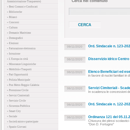
Cerca nel contenuto
Amministrazione Trasparente)
» Beni Comuni e Confiscati
» Biblioteche
» Bilanci
» Concorsi
» Cultura
» Demanio Marittimo
» Demografici
» Elezioni
Ord. Sindacale n. 123-2020
09/11/2020
» Fatturazione elettronica
» Istruzione
Disservizio idrico Centro
» L'Europa in città
06/11/2020
» Minoranze Linguistiche
» Mobilità e Trasporti
Elenco Beneficiari ed ese
06/11/2020
» Pari Opportunità
in favore di nuclei familiari in di
» Polizia Municipale
» Pon Metro Reggio Calabria
Servizi Cimiteriali - Sca
06/11/2020
» Protezione Civile
In scadenza le concessioni dei
» Servizi Cimiteriali
» Servizio Civile
Ord. Sindacale n. 122-20
06/11/2020
» Sicurezza Pubblica
» Smart City
» Sociale
Ordinanza 121 del 05.11.2
06/11/2020
Chiusura dei plessi scolastic
» Società miste e partecipate
"Don D. Fortugno"
» Spazio Giovani