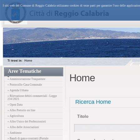
I siti web del Comune di Reggio Calabria utilizzano cookies di terze parti per garantire l'uso delle applicazi
Ti trovi in:
Home
Aree Tematiche
Home
» Amministrazione Trasparente
» Protocollo-Casa Comunale
» Agenda Urbana
» Rilevazione debiti commerciali - Legge
234/2021
Ricerca Home
» Open Data
» Albo Pretorio on line
Titolo
» Agricoltura
» Albo Unico dei Professionisti
» Albo delle Associazioni
» Ambiente
» Bandi di gara e contratti (Portale