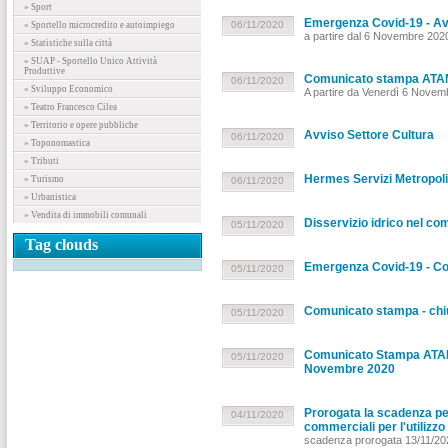
» Sport
Emergenza Covid-19 - Avv
06/11/2020
» Sportello microcredito e autoimpiego
a partire dal 6 Novembre 202
» Statistiche sulla città
» SUAP - Sportello Unico Attività
Produttive
Comunicato stampa ATAM,
06/11/2020
» Sviluppo Economico
A partire da Venerdì 6 Novem
» Teatro Francesco Cilea
» Territorio e opere pubbliche
Avviso Settore Cultura
06/11/2020
» Toponomastica
» Tributi
Hermes Servizi Metropolit
» Turismo
06/11/2020
» Urbanistica
» Vendita di immobili comunali
Disservizio idrico nel c
05/11/2020
Tag clouds
Emergenza Covid-19 - 
05/11/2020
Comunicato stampa - chius
05/11/2020
Comunicato Stampa ATAM: 
05/11/2020
Novembre 2020
Prorogata la scadenza per
04/11/2020
commerciali per l'utilizz
scadenza prorogata 13/11/20