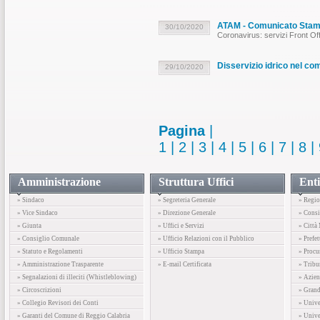
ATAM - Comunicato Sta
30/10/2020
Coronavirus: servizi Front Of
Disservizio idrico nel co
29/10/2020
Pagina
|
1
|
2
|
3
|
4
|
5
|
6
|
7
|
8
|
Amministrazione
Struttura Uffici
Enti
» Sindaco
» Segreteria Generale
» Regio
» Vice Sindaco
» Direzione Generale
» Consi
» Giunta
» Uffici e Servizi
» Città
» Consiglio Comunale
» Ufficio Relazioni con il Pubblico
» Prefet
» Statuto e Regolamenti
» Ufficio Stampa
» Procu
» Amministrazione Trasparente
» E-mail Certificata
» Tribu
» Segnalazioni di illeciti (Whistleblowing)
» Azien
» Circoscrizioni
» Gran
» Collegio Revisori dei Conti
» Unive
» Garanti del Comune di Reggio Calabria
» Unive