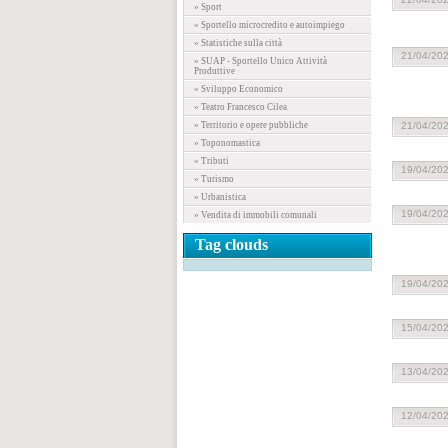
» Sport
» Sportello microcredito e autoimpiego
» Statistiche sulla città
21/04/20
» SUAP - Sportello Unico Attività
Produttive
» Sviluppo Economico
» Teatro Francesco Cilea
» Territorio e opere pubbliche
21/04/20
» Toponomastica
» Tributi
19/04/20
» Turismo
» Urbanistica
19/04/20
» Vendita di immobili comunali
Tag clouds
19/04/20
15/04/20
13/04/20
12/04/20