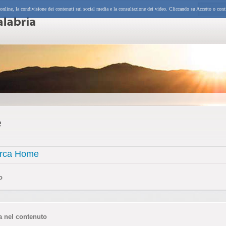
 online, la condivisione dei contenuti sui social media e la consultazione dei video. Cliccando su Accetto o cont
e
erca Home
o
a nel contenuto