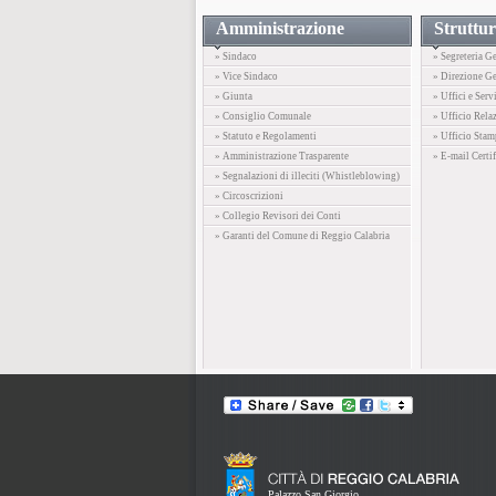
Amministrazione
Struttur
» Sindaco
» Segreteria G
» Vice Sindaco
» Direzione Ge
» Giunta
» Uffici e Serv
» Consiglio Comunale
» Ufficio Rela
» Statuto e Regolamenti
» Ufficio Stam
» Amministrazione Trasparente
» E-mail Certif
» Segnalazioni di illeciti (Whistleblowing)
» Circoscrizioni
» Collegio Revisori dei Conti
» Garanti del Comune di Reggio Calabria
Palazzo San Giorgio