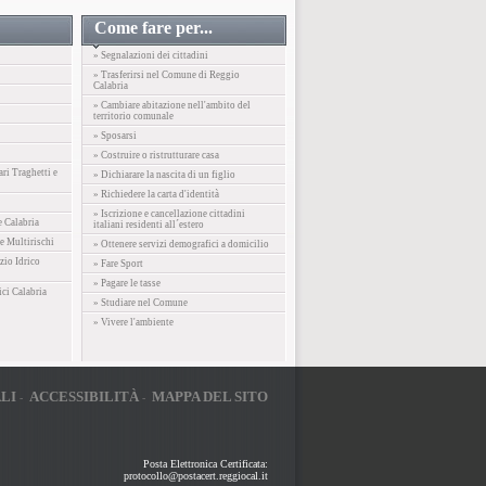
Come fare per...
» Segnalazioni dei cittadini
» Trasferirsi nel Comune di Reggio
Calabria
» Cambiare abitazione nell'ambito del
territorio comunale
» Sposarsi
» Costruire o ristrutturare casa
ari Traghetti e
» Dichiarare la nascita di un figlio
» Richiedere la carta d'identità
» Iscrizione e cancellazione cittadini
e Calabria
italiani residenti all´estero
e Multirischi
» Ottenere servizi demografici a domicilio
zio Idrico
» Fare Sport
» Pagare le tasse
ici Calabria
» Studiare nel Comune
» Vivere l'ambiente
LI
ACCESSIBILITÀ
MAPPA DEL SITO
-
-
Posta Elettronica Certificata:
protocollo@postacert.reggiocal.it