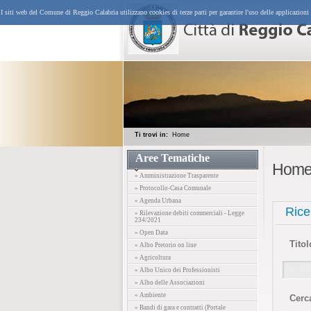
I siti web del Comune di Reggio Calabria utilizzano cookies di terze parti per garantire l'uso delle applicazioni
Ti trovi in:
Home
Aree Tematiche
Hom
» Amministrazione Trasparente
» Protocollo-Casa Comunale
» Agenda Urbana
Ric
» Rilevazione debiti commerciali - Legge
234/2021
» Open Data
Titol
» Albo Pretorio on line
» Agricoltura
» Albo Unico dei Professionisti
» Albo delle Associazioni
» Ambiente
Cerc
» Bandi di gara e contratti (Portale