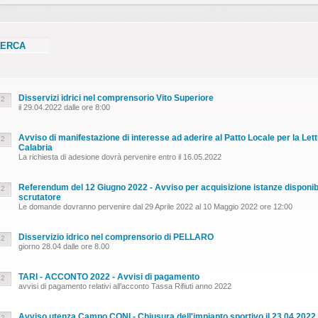
Disservizi idrici nel comprensorio Vito Superiore
22
il 29.04.2022 dalle ore 8:00
Avviso di manifestazione di interesse ad aderire al Patto Locale per la Lett
22
Calabria
La richiesta di adesione dovrà pervenire entro il 16.05.2022
Referendum del 12 Giugno 2022 - Avviso per acquisizione istanze disponibili
22
scrutatore
Le domande dovranno pervenire dal 29 Aprile 2022 al 10 Maggio 2022 ore 12:00
Disservizio idrico nel comprensorio di PELLARO
22
giorno 28.04 dalle ore 8.00
TARI - ACCONTO 2022 - Avvisi di pagamento
22
avvisi di pagamento relativi all’acconto Tassa Rifiuti anno 2022
Avviso utenza Campo CONI - Chiusura dell'impianto sportivo il 23.04.2022
22