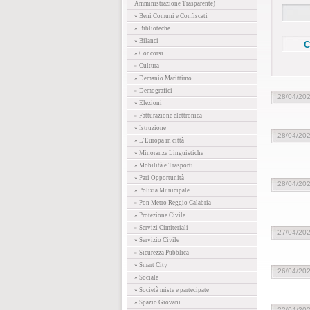
Amministrazione Trasparente)
» Beni Comuni e Confiscati
» Biblioteche
» Bilanci
» Concorsi
» Cultura
» Demanio Marittimo
» Demografici
28/04/20
» Elezioni
» Fatturazione elettronica
» Istruzione
28/04/20
» L'Europa in città
» Minoranze Linguistiche
» Mobilità e Trasporti
» Pari Opportunità
28/04/20
» Polizia Municipale
» Pon Metro Reggio Calabria
» Protezione Civile
» Servizi Cimiteriali
27/04/20
» Servizio Civile
» Sicurezza Pubblica
» Smart City
26/04/20
» Sociale
» Società miste e partecipate
» Spazio Giovani
22/04/20