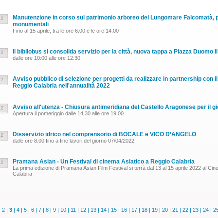
Manutenzione in corso sul patrimonio arboreo del Lungomare Falcomatà, po
22
monumentali
Fino al 15 aprile, tra le ore 6.00 e le ore 14.00
Il bibliobus si consolida servizio per la città, nuova tappa a Piazza Duomo il
22
dalle ore 10:00 alle ore 12:30
Avviso pubblico di selezione per progetti da realizzare in partnership con i
22
Reggio Calabria nell'annualità 2022
Avviso all'utenza - Chiusura antimeridiana del Castello Aragonese per il gi
22
Apertura il pomeriggio dalle 14.30 alle ore 19.00
Disservizio idrico nel comprensorio di BOCALE e VICO D’ANGELO
22
dalle ore 8.00 fino a fine lavori del giorno 07/04/2022
Pramana Asian - Un Festival di cinema Asiatico a Reggio Calabria
22
La prima edizione di Pramana Asian Film Festival si terrà dal 13 al 15 aprile 2022 al Cin
Calabria
|
2
|
3
|
4
|
5
|
6
|
7
|
8
|
9
|
10
|
11
|
12
|
13
|
14
|
15
|
16
|
17
|
18
|
19
|
20
|
21
|
22
|
23
|
24
|
2