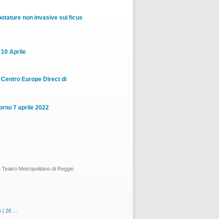
tature non invasive sui ficus
 10 Aprile
l Centro Europe Direct di
orno 7 aprile 2022
e Teatro Metropolitano di Reggio
5
|
26
...