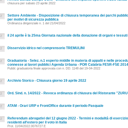
chiusura per sabato 23 aprile 2022
Settore Ambiente - Disposizione di chiusura temporanea dei parchi pubblici 
22
per motivi di sicurezza pubblica
Ordinanza dirigenziale n. 1 del 21/04/2022
il 24 aprile è la 25ma Giornata nazionale della donazione di organi e tessuti
22
Disservizio idrico nel comprensorio TREMULINI
22
Graduatoria - Selez. n.1 esperto middle in materia di appalti e nelle proce
22
connesse ai lavori pubblici Agenda Urbana - POR Calabria FESR-FSE 201
Pubbl. graduatoria finale approvata con n. DD. 1148 del 19-04-2022
Archivio Storico - Chiusura giorno 19 aprile 2022
22
Ord. Sind. n. 14/2022 - Revoca ordinanza di chiusura del Ristorante "ZUR
22
ATAM - Orari URP e FrontOffice durante il periodo Pasquale
22
Referendum abrogativi del 12 giugno 2022 - Termini e modalità di esercizio d
22
residenti all'estero per il voto in Italia
Prot. 11/04/2022.0076727.E