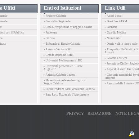
a Uffici
Enti ed Istituzioni
Link Utili
enerale
» Regione Calabria
» Attori Locali
nerale
» Consiglio Regionale
» Orari Bus ATAM
izi
» Città Metropolitana di Reggio Calabria
» Farmacie
zioni con il Pubblico
» Prefettura
» Guardia Medica
pa
» Procura
» Numeri utili
icata
» Tribunale di Reggio Calabria
» Orario voli in tempo reale
» Azienda Sanitaria RC
» Trasporti sullo Stretto - Or
Aliscafi
» Grande Ospedale BMM
» Guardia Costiera
» Università Mediterranea di RC
» Protezione Civile - Region
» Università per Stranieri "Dante
Alighieri"
» Arpacal - Centro Funzional
» Azienda Calabria Lavoro
» Glossario termini del Servi
Integrato
» Museo Nazionale Archeologico di
Reggio Calabria
» Agenzia delle Entrate - Uff
» Soprintendenza Archivista della Calabria
» Ente Parco Nazionale d'Aspromonte
PRIVACY
REDAZIONE
NOTE LEGA
-
-