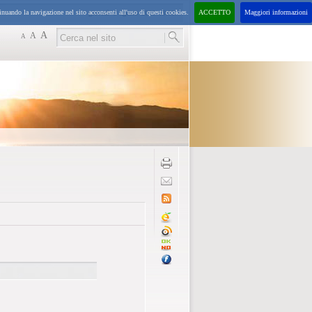
inuando la navigazione nel sito acconsenti all'uso di questi cookies.
ACCETTO
Maggiori informazioni
giovedì
6
agosto
2026
19:03:
A
A
A