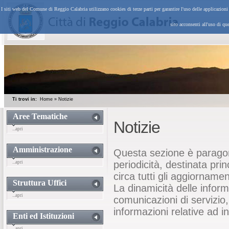
I siti web del Comune di Reggio Calabria utilizzano cookies di terze parti per garantire l'uso delle applicazion
sito acconsenti all'uso di qu
Ti trovi in:
Home
»
Notizie
Aree Tematiche
Notizie
...apri
Amministrazione
Questa sezione è paragon
periodicità, destinata pri
...apri
circa tutti gli aggiornamen
Struttura Uffici
La dinamicità delle inform
...apri
comunicazioni di servizio
informazioni relative ad i
Enti ed Istituzioni
...apri