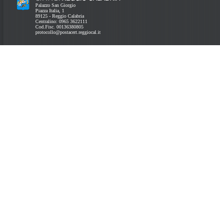
Palazzo San Giorgio
Piazza Italia, 1
89125 - Reggio Calabria
Centralino: 0965 3622111
Cod.Fisc. 00136380805
protocollo@postacert.reggiocal.it