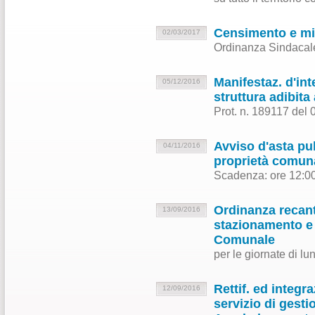
Censimento e mi
02/03/2017
Ordinanza Sindacale
Manifestaz. d'in
05/12/2016
struttura adibita
Prot. n. 189117 del
Avviso d'asta pub
04/11/2016
proprietà comun
Scadenza: ore 12:00
Ordinanza recante
13/09/2016
stazionamento e 
Comunale
per le giornate di l
Rettif. ed integr
12/09/2016
servizio di gest