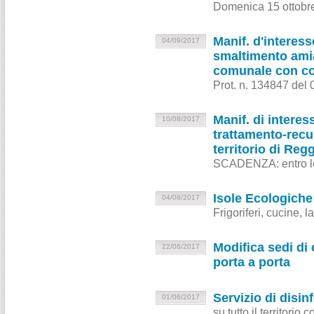
Domenica 15 ottobre
Manif. d'interess
04/09/2017
smaltimento amian
comunale con cos
Prot. n. 134847 del
Manif. di interes
10/08/2017
trattamento-recup
territorio di Reg
SCADENZA: entro le
Isole Ecologiche
04/08/2017
Frigoriferi, cucine, la
Modifica sedi di 
22/06/2017
porta a porta
Servizio di disi
01/06/2017
su tutto il territori