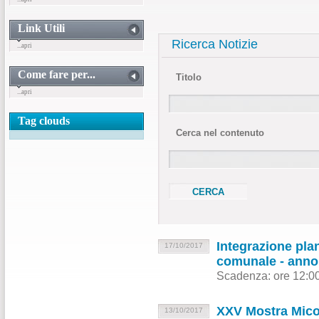
Link Utili
Ricerca Notizie
...apri
Come fare per...
Titolo
...apri
Tag clouds
Cerca nel contenuto
Integrazione plan
17/10/2017
comunale - anno
Scadenza: ore 12:00
XXV Mostra Micol
13/10/2017