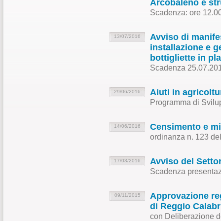
Arcobaleno e st
Scadenza: ore 12.00
Avviso di manifes
13/07/2016
installazione e g
bottigliette in pl
Scadenza 25.07.201
Aiuti in agricol
29/06/2016
Programma di Svilu
Censimento e mi
14/06/2016
ordinanza n. 123 de
Avviso del Settor
17/03/2016
Scadenza presentaz
Approvazione re
09/11/2015
di Reggio Calabr
con Deliberazione d