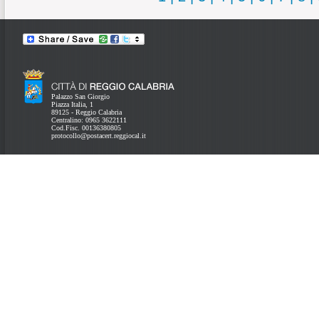
Palazzo San Giorgio
Piazza Italia, 1
89125 - Reggio Calabria
Centralino: 0965 3622111
Cod.Fisc. 00136380805
protocollo@postacert.reggiocal.it