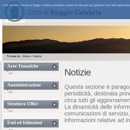
I siti web del Comune di Reggio Calabria utilizzano cookies di terze parti per garantire l'uso delle applicazi
Ti trovi in:
Home
»
Notizie
Aree Tematiche
Notizie
...apri
Amministrazione
Questa sezione è paragon
periodicità, destinata pri
...apri
circa tutti gli aggiornamen
Struttura Uffici
La dinamicità delle inform
...apri
comunicazioni di servizio
informazioni relative ad i
Enti ed Istituzioni
...apri