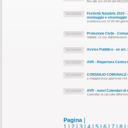
fino alle ore 24:00 del 06/12/
Festività Natalizie 2020 -
04/12/2020
montaggio e smontaggio l
scadenza ore 13.00 del giorn
Protezione Civile - Comun
03/12/2020
Validità: 12 ore dall'emission
Avviso Pubblico - ex art.
03/12/2020
AVR - Riapertura Centro Co
02/12/2020
CONSIGLIO COMUNALE d
01/12/2020
a maggioranza approvati i tre 
AVR - nuovi Calendari di 
01/12/2020
Calendari di raccolta differe
Pagina
|
1
|
2
|
3
|
4
|
5
|
6
|
7
|
8
|