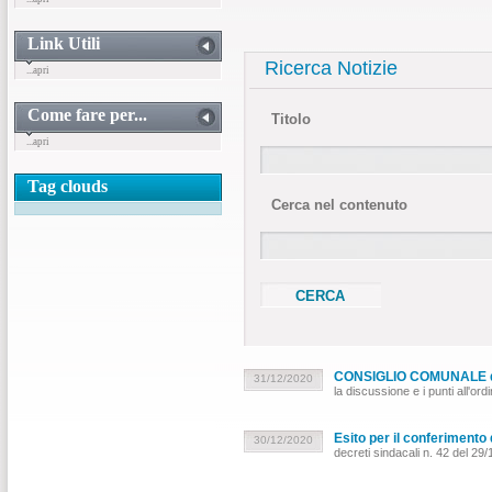
Link Utili
Ricerca Notizie
...apri
Come fare per...
Titolo
...apri
Tag clouds
Cerca nel contenuto
CONSIGLIO COMUNALE de
31/12/2020
la discussione e i punti all'ord
Esito per il conferimento
30/12/2020
decreti sindacali n. 42 del 29