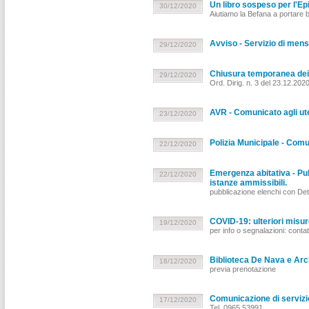
Un libro sospeso per l'Ep
30/12/2020
Aiutiamo la Befana a portare bu
Avviso - Servizio di mens
29/12/2020
Chiusura temporanea dei pa
29/12/2020
Ord. Dirig. n. 3 del 23.12.202
AVR - Comunicato agli ute
23/12/2020
Polizia Municipale - Comu
22/12/2020
Emergenza abitativa - Pub
22/12/2020
istanze ammissibili.
pubblicazione elenchi con Det
COVID-19: ulteriori misur
19/12/2020
per info o segnalazioni: conta
Biblioteca De Nava e Archi
18/12/2020
previa prenotazione
Comunicazione di servizi
17/12/2020
Tel. 0965.53991