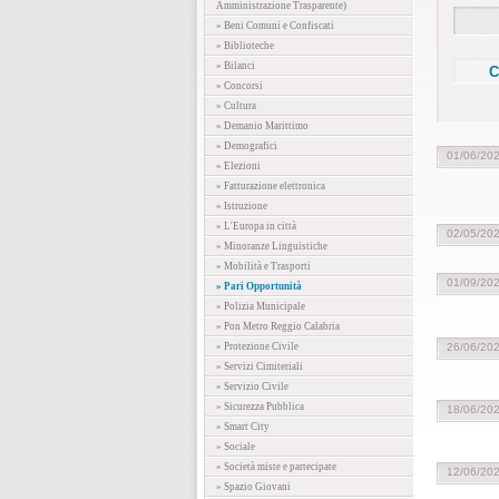
Amministrazione Trasparente)
» Beni Comuni e Confiscati
» Biblioteche
» Bilanci
» Concorsi
» Cultura
» Demanio Marittimo
» Demografici
01/06/20
» Elezioni
» Fatturazione elettronica
» Istruzione
» L'Europa in città
02/05/20
» Minoranze Linguistiche
» Mobilità e Trasporti
01/09/20
» Pari Opportunità
» Polizia Municipale
» Pon Metro Reggio Calabria
» Protezione Civile
26/06/20
» Servizi Cimiteriali
» Servizio Civile
» Sicurezza Pubblica
18/06/20
» Smart City
» Sociale
» Società miste e partecipate
12/06/20
» Spazio Giovani