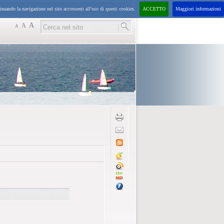
inuando la navigazione nel sito acconsenti all'uso di questi cookies.
ACCETTO
Maggiori informazioni
venerdì
7
agosto
2026
02:57
A
A
A