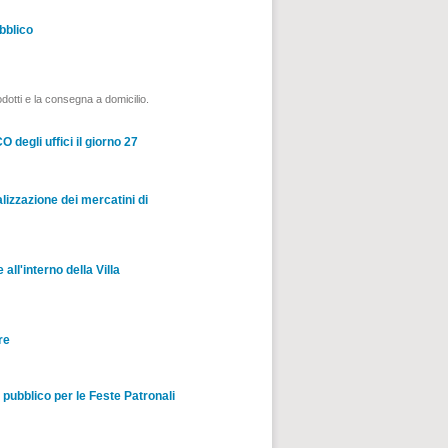
bblico
odotti e la consegna a domicilio.
li uffici il giorno 27
izzazione dei mercatini di
all'interno della Villa
re
pubblico per le Feste Patronali