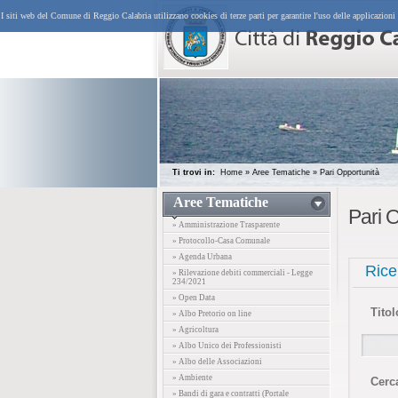
I siti web del Comune di Reggio Calabria utilizzano cookies di terze parti per garantire l'uso delle applicazioni
Ti trovi in:
Home
»
Aree Tematiche
»
Pari Opportunità
Aree Tematiche
Pari 
» Amministrazione Trasparente
» Protocollo-Casa Comunale
» Agenda Urbana
Rice
» Rilevazione debiti commerciali - Legge
234/2021
» Open Data
Titol
» Albo Pretorio on line
» Agricoltura
» Albo Unico dei Professionisti
» Albo delle Associazioni
» Ambiente
Cerc
» Bandi di gara e contratti (Portale