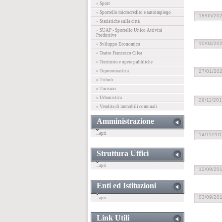
» Sport
» Sportello microcredito e autoimpiego
18/05/20
» Statistiche sulla città
» SUAP - Sportello Unico Attività
Produttive
10/04/20
» Sviluppo Economico
» Teatro Francesco Cilea
» Territorio e opere pubbliche
» Toponomastica
27/01/20
» Tributi
» Turismo
» Urbanistica
29/11/20
» Vendita di immobili comunali
Amministrazione
...apri
14/11/20
Struttura Uffici
...apri
12/09/20
Enti ed Istituzioni
03/09/20
...apri
Link Utili