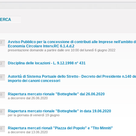
Avviso Pubblico per la concessione di contributi alle Imprese nell'ambito d
22
Economia Circolare Interv.RC 6.1.4.d.2
presentazione domande a partire dalle ore 10:00 del lunedì 6 giugno 2022
Disciplina delle locazioni - L. 9.12.1998 n° 431
22
Autorità di Sistema Portuale dello Stretto - Decreto del Presidente n.140 d
20
importo dei canoni concessori
Riapertura mercato rionale "Botteghelle" dal 26.06.2020
20
a decorrere dal 26.06.2020
Riapertura mercato rionale "Botteghelle" in data 19.06.2020
20
per la giornata di venerdì 19 giugno
Riapertura mercati rionali "Piazza del Popolo" e "Tito Minniti"
20
a decorrere dal 13.06.2020