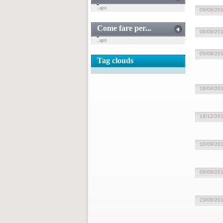
...apri
09/08/20
Come fare per...
08/08/20
...apri
05/08/20
Tag clouds
18/04/20
19/12/20
10/09/20
06/09/20
23/08/20