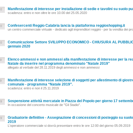
Manifestazione di interesse per installazione di sedie e tavolini su suolo pu
20
scadenza: entro e non oltre le ore 10.00 del 25.05.2020
Confesercenti Reggio Calabria lancia la piattaforma reggioshopping.it
20
un centro commerciale virtuale - dedicato agli imprenditori reggini - per la vendita dei pr
Comunicazione Settore SVILUPPO ECONOMICO - CHIUSURA AL PUBBLICO deg
20
gennaio 2020
Elenco ammessi e non ammessi alla manifestazione di interesse per la real
19
Natale da inserire nel programma denominato "Natale 2019"
allegato al verbale del 28.11.2019 degli ammessi e non ammessi
Manifestazione di interesse selezione di soggetti per allestimento di giostre 
19
comunale - programma “Natale 2019”.
scadenza: entro e non il 25.11.2019
Sospensione attività mercatale in Piazza del Popolo per giorno 17 settemb
19
In occasione del concerto musicale de "Gli Stadio".
Graduatorie definitive - Assegnazione di concessioni di posteggio su suolo 
19
2019
L'operatore commerciale si dovrà presentare entro le ore 12:00 del giorno 05.09.2019