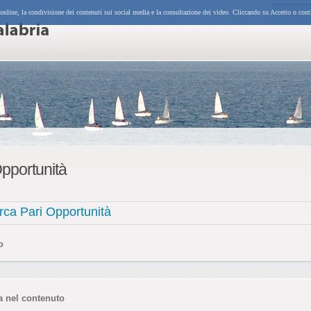
 online, la condivisione dei contenuti sui social media e la consultazione dei video. Cliccando su Accetto o cont
Opportunità
rca Pari Opportunità
o
a nel contenuto