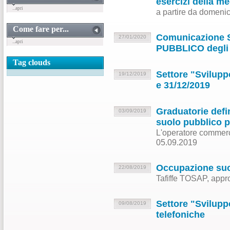
esercizi della me
...apri
a partire da domeni
Come fare per...
Comunicazione 
27/01/2020
...apri
PUBBLICO degli u
Tag clouds
Settore "Svilupp
19/12/2019
e 31/12/2019
Graduatorie defi
03/09/2019
suolo pubblico p
L'operatore commerci
05.09.2019
Occupazione suol
22/08/2019
Tafiffe TOSAP, appr
Settore "Svilupp
09/08/2019
telefoniche