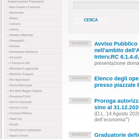
Amministrazione Trasparente)
» Beni Comuni e Confiscati
» Biblioteche
» Bilanci
» Concorsi
» Cultura
» Demanio Marittimo
» Demografici
Avviso Pubblico 
01/06/2022
» Elezioni
nell'ambito dell
» Fatturazione elettronica
Interv.RC 6.1.4.d
» Istruzione
presentazione doman
» L'Europa in città
» Minoranze Linguistiche
» Mobilità e Trasporti
Elenco degli oper
14/01/2021
» Pari Opportunità
presso piazzale 
» Polizia Municipale
» Pon Metro Reggio Calabria
» Protezione Civile
Proroga autorizz
02/11/2020
» Servizi Cimiteriali
sino al 31.12.202
» Servizio Civile
(D.L. 14 Agosto 2020 
» Sicurezza Pubblica
dell’economia”')
» Smart City
» Sociale
» Società miste e partecipate
Graduatorie defin
08/09/2020
» Spazio Giovani