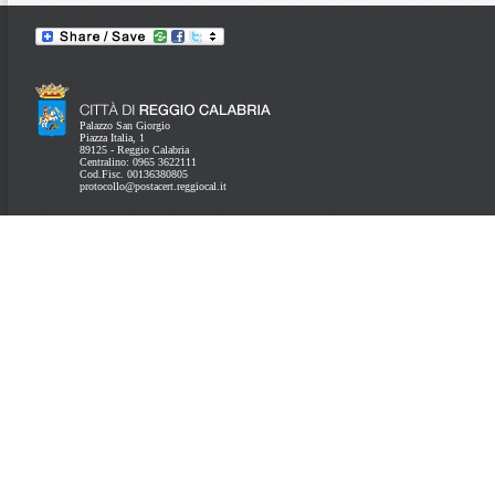
Palazzo San Giorgio
Piazza Italia, 1
89125 - Reggio Calabria
Centralino: 0965 3622111
Cod.Fisc. 00136380805
protocollo@postacert.reggiocal.it