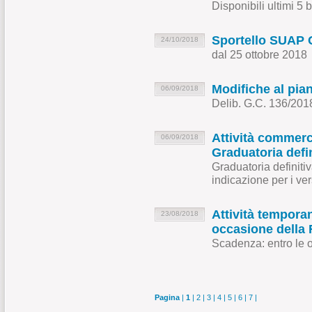
Disponibili ultimi 5 
Sportello SUAP 
24/10/2018
dal 25 ottobre 2018
Modifiche al pian
06/09/2018
Delib. G.C. 136/201
Attività commerc
06/09/2018
Graduatoria defin
Graduatoria definiti
indicazione per i ve
Attività tempora
23/08/2018
occasione della 
Scadenza: entro le 
Pagina
|
1
|
2
|
3
|
4
|
5
|
6
|
7
|