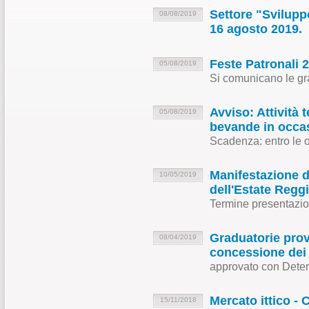
Settore "Svilupp
08/08/2019
16 agosto 2019.
Feste Patronali 
05/08/2019
Si comunicano le g
Avviso: Attività
05/08/2019
bevande in occas
Scadenza: entro le 
Manifestazione d
10/05/2019
dell'Estate Regg
Termine presentazio
Graduatorie prov
08/04/2019
concessione dei p
approvato con Deter
Mercato ittico - 
15/11/2018