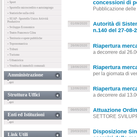
concessioni di p
» Sport
Pubblicazione delle 
» Sportello microcredito e autoimpiego
» Statistiche sulla città
» SUAP - Sportello Unico Attività
Produttive
Autorità di Siste
01/09/2020
» Sviluppo Economico
n.140 del 27-08-
» Teatro Francesco Cilea
» Territorio e opere pubbliche
» Toponomastica
Riapertura merca
26/06/2020
» Tributi
a decorrere dal 26.
» Turismo
» Urbanistica
» Vendita di immobili comunali
Riapertura merca
18/06/2020
per la giornata di v
Amministrazione
...apri
Riapertura mercat
12/06/2020
Struttura Uffici
a decorrere dal 13.
...apri
Attuazione Ordin
06/05/2020
Enti ed Istituzioni
SETTORE SVILUP
...apri
Disposizione Sind
20/03/2020
Link Utili