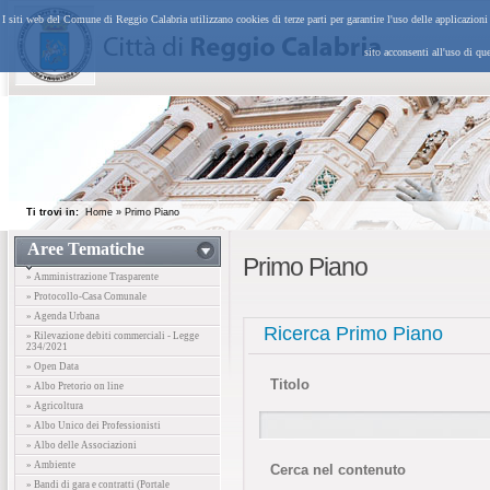
I siti web del Comune di Reggio Calabria utilizzano cookies di terze parti per garantire l'uso delle applicazion
sito acconsenti all'uso di qu
Ti trovi in:
Home
»
Primo Piano
Aree Tematiche
Primo Piano
» Amministrazione Trasparente
» Protocollo-Casa Comunale
» Agenda Urbana
Ricerca Primo Piano
» Rilevazione debiti commerciali - Legge
234/2021
» Open Data
Titolo
» Albo Pretorio on line
» Agricoltura
» Albo Unico dei Professionisti
» Albo delle Associazioni
» Ambiente
Cerca nel contenuto
» Bandi di gara e contratti (Portale