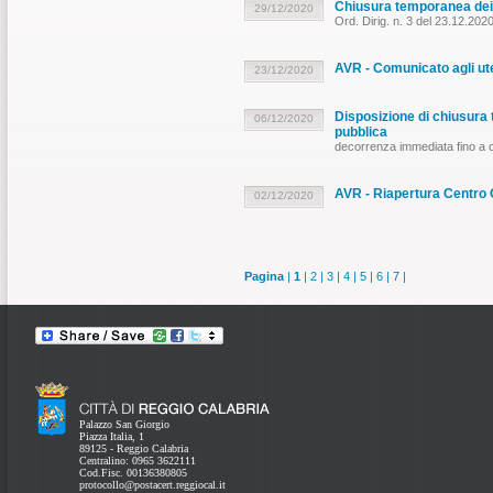
Chiusura temporanea dei pa
29/12/2020
Ord. Dirig. n. 3 del 23.12.202
AVR - Comunicato agli ute
23/12/2020
Disposizione di chiusur
06/12/2020
pubblica
decorrenza immediata fino a
AVR - Riapertura Centro Co
02/12/2020
Pagina
|
1
|
2
|
3
|
4
|
5
|
6
|
7
|
Palazzo San Giorgio
Piazza Italia, 1
89125 - Reggio Calabria
Centralino: 0965 3622111
Cod.Fisc. 00136380805
protocollo@postacert.reggiocal.it