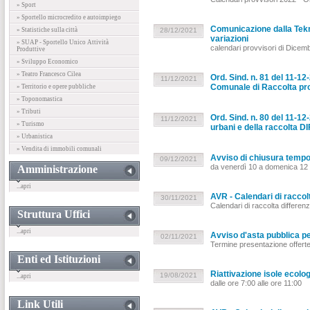
» Sport
» Sportello microcredito e autoimpiego
Comunicazione dalla Tekno
» Statistiche sulla città
28/12/2021
variazioni
» SUAP - Sportello Unico Attività
calendari provvisori di Dicemb
Produttive
» Sviluppo Economico
» Teatro Francesco Cilea
Ord. Sind. n. 81 del 11-1
11/12/2021
Comunale di Raccolta pro
» Territorio e opere pubbliche
» Toponomastica
» Tributi
Ord. Sind. n. 80 del 11-12-
11/12/2021
» Turismo
urbani e della raccolta 
» Urbanistica
» Vendita di immobili comunali
Avviso di chiusura tempo
09/12/2021
da venerdì 10 a domenica 12
Amministrazione
...apri
AVR - Calendari di raccol
30/11/2021
Calendari di raccolta differen
Struttura Uffici
...apri
Avviso d'asta pubblica pe
02/11/2021
Termine presentazione offerte
Enti ed Istituzioni
Riattivazione isole ecolog
19/08/2021
...apri
dalle ore 7:00 alle ore 11:00
Link Utili