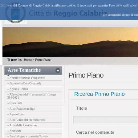
I siti web del Comune di Reggio Calabria utilizzano cookies di terze parti per garantire l'uso delle applicazion
sito acconsenti all'uso di qu
Ti trovi in:
Home
»
Primo Piano
Aree Tematiche
Primo Piano
» Amministrazione Trasparente
» Protocollo-Casa Comunale
» Agenda Urbana
Ricerca Primo Piano
» Rilevazione debiti commerciali - Legge
234/2021
» Open Data
Titolo
» Albo Pretorio on line
» Agricoltura
» Albo Unico dei Professionisti
» Albo delle Associazioni
» Ambiente
Cerca nel contenuto
» Bandi di gara e contratti (Portale