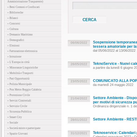
Amministrazione Trasparente)
» Beni Comuni e Confiscati
» Biblioteche
» Bilanci
» Concorsi
» Cultura
» Demanio Marittimo
» Demografici
Sospensione temporanea di
06/06/2022
» Elezioni
tessera amatoriale per la
dal 05/06/2022 al 13/06/2022
» Fatturazione elettronica
» Istruzione
» L'Europa in città
TeknoService - Nuovi calen
26/05/2022
a partire da lunedì 6 giugno 2
» Minoranze Linguistiche
» Mobilità e Trasporti
» Pari Opportunità
COMUNICATO ALLA POPOLA
23/05/2022
» Polizia Municipale
da martedì 24 maggio 2022
» Pon Metro Reggio Calabria
» Protezione Civile
Settore Ambiente - Dispos
21/04/2022
» Servizi Cimiteriali
per motivi di sicurezza p
Ordinanza dirigenziale n. 1 d
» Servizio Civile
» Sicurezza Pubblica
» Smart City
Settore Ambiente - RE
28/01/2022
» Sociale
» Società miste e partecipate
Teknoservice: Calendari p
31/12/2021
» Spazio Giovani
Calendari provvisori 2022 - O