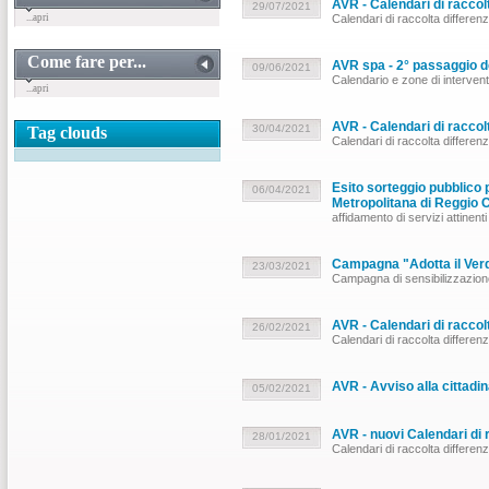
AVR - Calendari di raccol
29/07/2021
...apri
Calendari di raccolta differen
Come fare per...
AVR spa - 2° passaggio d
09/06/2021
Calendario e zone di intervento
...apri
AVR - Calendari di raccol
30/04/2021
Tag clouds
Calendari di raccolta differen
Esito sorteggio pubblico p
06/04/2021
Metropolitana di Reggio 
affidamento di servizi attinenti 
Campagna "Adotta il Ver
23/03/2021
Campagna di sensibilizzazione 
AVR - Calendari di raccol
26/02/2021
Calendari di raccolta differen
AVR - Avviso alla cittadin
05/02/2021
AVR - nuovi Calendari di 
28/01/2021
Calendari di raccolta differen