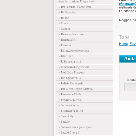
Link
sulla d
Amministrazione Trasparente)
elettorale
» Beni Comuni e Confiscati
elettorale di
Le istanze v
» Biblioteche
» Bilanci
Reggio Cal
» Concorsi
» Cultura
» Demanio Marittimo
Tags
» Demografici
Home
,
Elez
» Elezioni
..
» Fatturazione elettronica
» Istruzione
Aiuta
» L'Europa in città
» Minoranze Linguistiche
» Mobilità e Trasporti
» Pari Opportunità
E-ma
» Polizia Municipale
» Pon Metro Reggio Calabria
» Protezione Civile
» Servizi Cimiteriali
» Servizio Civile
» Sicurezza Pubblica
» Smart City
» Sociale
» Società miste e partecipate
» Spazio Giovani