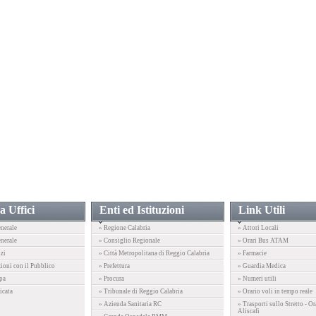
a Uffici
Enti ed Istituzioni
Link Utili
enerale
» Regione Calabria
» Attori Locali
nerale
» Consiglio Regionale
» Orari Bus ATAM
izi
» Città Metropolitana di Reggio Calabria
» Farmacie
zioni con il Pubblico
» Prefettura
» Guardia Medica
pa
» Procura
» Numeri utili
icata
» Tribunale di Reggio Calabria
» Orario voli in tempo reale
» Azienda Sanitaria RC
» Trasporti sullo Stretto - Or
Aliscafi