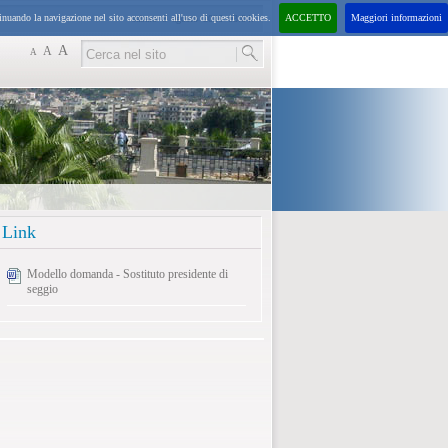
inuando la navigazione nel sito acconsenti all'uso di questi cookies.
ACCETTO
Maggiori informazioni
sabato
8
agosto
2026
03:04:
A
A
A
Link
Modello domanda - Sostituto presidente di
seggio