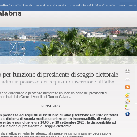
 online, la condivisione dei contenuti sui social media e la consultazione dei video. Cliccando su Accetto o cont
 per funzione di presidente di seggio elettorale
ttadini in possesso dei requisiti di iscrizione all’albo
 che continuano a pervenire numerose rinunce da parte dei presidenti di
nominati dalla Corte di Appello di Reggio Calabria;
SI INVITANO
in possesso dei requisiti di iscrizione all’albo (iscrizione alle liste elettorali
 e diploma di scuola media superiore e non incompatibili), di volere
 entro e non oltre le ore 10,00 del 19 settembre 2020 , la disponibilità ad
a funzione di presidente di seggio elettorale.
e da effettuare mediante l’allegato alla presente comunicazione (vedi sezione