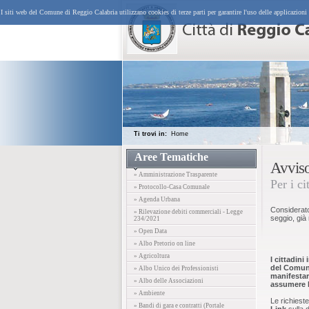
I siti web del Comune di Reggio Calabria utilizzano cookies di terze parti per garantire l'uso delle applicazioni
Ti trovi in:
Home
Aree Tematiche
Avviso
» Amministrazione Trasparente
Per i ci
» Protocollo-Casa Comunale
» Agenda Urbana
Considerato
» Rilevazione debiti commerciali - Legge
seggio, già 
234/2021
» Open Data
» Albo Pretorio on line
» Agricoltura
I cittadini 
del Comune
» Albo Unico dei Professionisti
manifestare
» Albo delle Associazioni
assumere l
» Ambiente
Le richiest
» Bandi di gara e contratti (Portale