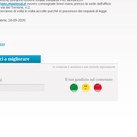
estra) potranno essere inviate mediante Pec all’indirizzo
@pec.reggiocal.it
ovvero consegnate brevi manu presso la sede dell’ufficio
 via del Torrione, n.2.
erranno di volta in volta accolte purchè in possesso dei requisiti di legge.
abria, 18-09-2020
ioni
ci a migliorare
la votazione è anonima e non richiede registrazione
Il tuo giudizio sul contenuto
il