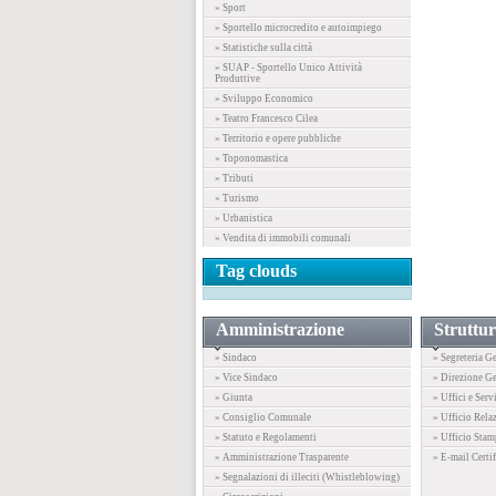
» Sport
» Sportello microcredito e autoimpiego
» Statistiche sulla città
» SUAP - Sportello Unico Attività
Produttive
» Sviluppo Economico
» Teatro Francesco Cilea
» Territorio e opere pubbliche
» Toponomastica
» Tributi
» Turismo
» Urbanistica
» Vendita di immobili comunali
Tag clouds
Amministrazione
Struttur
» Sindaco
» Segreteria G
» Vice Sindaco
» Direzione Ge
» Giunta
» Uffici e Serv
» Consiglio Comunale
» Ufficio Rela
» Statuto e Regolamenti
» Ufficio Stam
» Amministrazione Trasparente
» E-mail Certif
» Segnalazioni di illeciti (Whistleblowing)