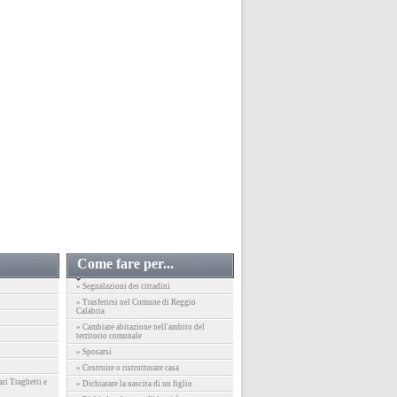
Come fare per...
» Segnalazioni dei cittadini
» Trasferirsi nel Comune di Reggio
Calabria
» Cambiare abitazione nell'ambito del
territorio comunale
» Sposarsi
» Costruire o ristrutturare casa
ari Traghetti e
» Dichiarare la nascita di un figlio