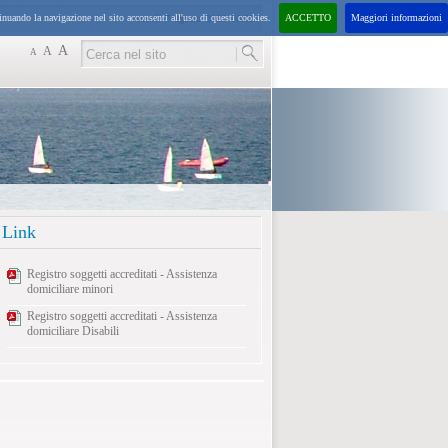
inuando la navigazione nel sito acconsenti all'uso di questi cookies.
ACCETTO
Maggiori informazioni
venerdì
7
agosto
2026
16:58
A
A
A
Link
Registro soggetti accreditati - Assistenza
domiciliare minori
Registro soggetti accreditati - Assistenza
domiciliare Disabili