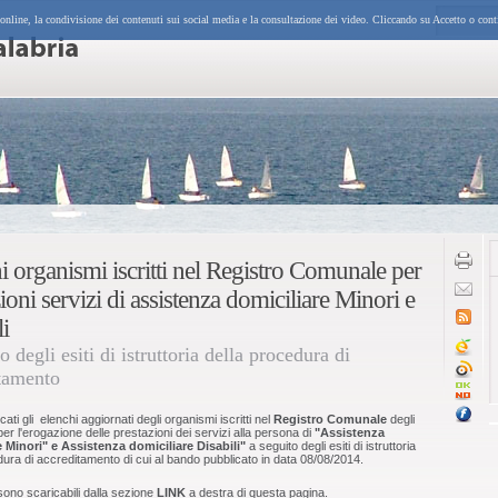
 online, la condivisione dei contenuti sui social media e la consultazione dei video. Cliccando su Accetto o cont
i organismi iscritti nel Registro Comunale per
ioni servizi di assistenza domiciliare Minori e
i
o degli esiti di istruttoria della procedura di
tamento
ati gli elenchi aggiornati degli organismi iscritti nel
Registro Comunale
degli
per l'erogazione delle prestazioni dei servizi alla persona di
"Assistenza
e Minori" e Assistenza domiciliare Disabili"
a seguito degli esiti di istruttoria
dura di accreditamento di cui al bando pubblicato in data 08/08/2014.
sono scaricabili dalla sezione
LINK
a destra di questa pagina.