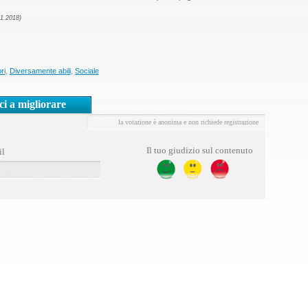
01.2018)
ri
,
Diversamente abili
,
Sociale
ci a migliorare
la votazione è anonima e non richiede registrazione
Il tuo giudizio sul contenuto
il