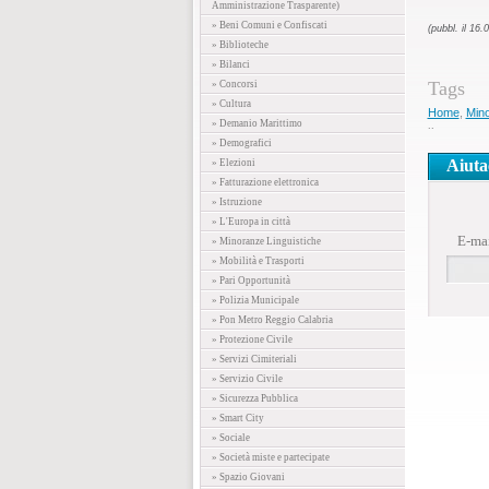
Amministrazione Trasparente)
» Beni Comuni e Confiscati
(pubbl. il 16.
» Biblioteche
» Bilanci
Tags
» Concorsi
» Cultura
Home
,
Mino
» Demanio Marittimo
..
» Demografici
Aiuta
» Elezioni
» Fatturazione elettronica
» Istruzione
» L'Europa in città
E-ma
» Minoranze Linguistiche
» Mobilità e Trasporti
» Pari Opportunità
» Polizia Municipale
» Pon Metro Reggio Calabria
» Protezione Civile
» Servizi Cimiteriali
» Servizio Civile
» Sicurezza Pubblica
» Smart City
» Sociale
» Società miste e partecipate
» Spazio Giovani