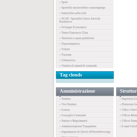
» Sport
» Sportello microcredito e autoimpiego
» Statistiche sulla città
» SUAP - Sportello Unico Attività
Produttive
» Sviluppo Economico
» Teatro Francesco Cilea
» Territorio e opere pubbliche
» Toponomastica
» Tributi
» Turismo
» Urbanistica
» Vendita di immobili comunali
Tag clouds
Amministrazione
Struttur
» Sindaco
» Segreteria G
» Vice Sindaco
» Direzione Ge
» Giunta
» Uffici e Serv
» Consiglio Comunale
» Ufficio Rela
» Statuto e Regolamenti
» Ufficio Stam
» Amministrazione Trasparente
» E-mail Certif
» Segnalazioni di illeciti (Whistleblowing)