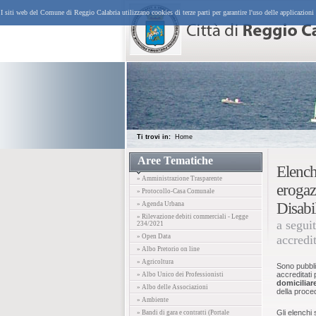
I siti web del Comune di Reggio Calabria utilizzano cookies di terze parti per garantire l'uso delle applicazioni
Ti trovi in:
Home
Aree Tematiche
Elench
» Amministrazione Trasparente
erogaz
» Protocollo-Casa Comunale
Disabil
» Agenda Urbana
» Rilevazione debiti commerciali - Legge
a seguit
234/2021
» Open Data
accredi
» Albo Pretorio on line
» Agricoltura
Sono pubblic
accreditati 
» Albo Unico dei Professionisti
domiciliar
» Albo delle Associazioni
della proce
» Ambiente
Gli elenchi 
» Bandi di gara e contratti (Portale