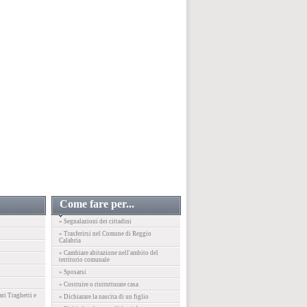
Come fare per...
» Segnalazioni dei cittadini
» Trasferirsi nel Comune di Reggio
Calabria
» Cambiare abitazione nell'ambito del
territorio comunale
» Sposarsi
» Costruire o ristrutturare casa
ari Traghetti e
» Dichiarare la nascita di un figlio