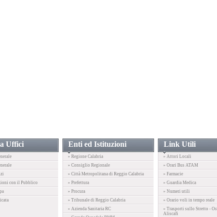
a Uffici
Enti ed Istituzioni
Link Utili
enerale
» Regione Calabria
» Attori Locali
nerale
» Consiglio Regionale
» Orari Bus ATAM
izi
» Città Metropolitana di Reggio Calabria
» Farmacie
zioni con il Pubblico
» Prefettura
» Guardia Medica
pa
» Procura
» Numeri utili
icata
» Tribunale di Reggio Calabria
» Orario voli in tempo reale
» Azienda Sanitaria RC
» Trasporti sullo Stretto - Or
Aliscafi