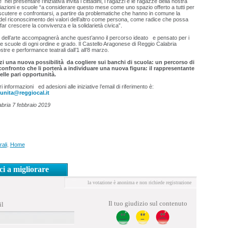
nel presentare l’iniziativa invita i cittadini, i ragazzi e le ragazze della nostra
ciazioni e scuole “a considerare questo mese come uno spazio offerto a tutti per
 discutere e confrontarsi, a partire da problematiche che hanno in comune la
l riconoscimento dei valori dell’altro come persona, come radice che possa
far crescere la convivenza e la solidarietà civica”.
io dell’arte accompagnerà anche quest’anno il percorso ideato e pensato per i
e scuole di ogni ordine e grado. Il Castello Aragonese di Reggio Calabria
tre e performance teatrali dall’1 all’8 marzo.
zzi una nuova possibilità da cogliere sui banchi di scuola: un percorso di
 confronto che li porterà a individuare una nuova figura: il rappresentante
elle pari opportunità.
 informazioni ed adesioni alle iniziative l’email di riferimento è:
unita@reggiocal.it
bria 7 febbraio 2019
rali
,
Home
ci a migliorare
la votazione è anonima e non richiede registrazione
Il tuo giudizio sul contenuto
il