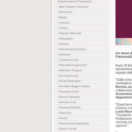
Amministrazione Trasparente)
» Beni Comuni e Confiscati
» Biblioteche
» Bilanci
» Concorsi
» Cultura
» Demanio Marittimo
» Demografici
» Elezioni
» Fatturazione elettronica
Un mese d
» Istruzione
Falcomatà
» L'Europa in città
» Minoranze Linguistiche
Parte l’8 f
l’amministr
» Mobilità e Trasporti
rispetto del
» Pari Opportunità
“Dalla cons
» Polizia Municipale
combattere 
» Pon Metro Reggio Calabria
Nucera, as
collaborazi
» Protezione Civile
Assessora 
» Servizi Cimiteriali
Opportunit
» Servizio Civile
“Quest’anno
» Sicurezza Pubblica
scienza e t
Lucia Nuc
» Smart City
“Tematiche a
» Sociale
l’indignazi
crescita cu
» Società miste e partecipate
ognuno”.
» Spazio Giovani