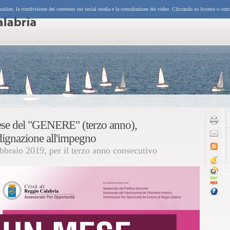
 online, la condivisione dei contenuti sui social media e la consultazione dei video. Cliccando su Accetto o cont
se del "GENERE" (terzo anno),
ndignazione all'impegno
ebbraio 2019, per il terzo anno consecutivo