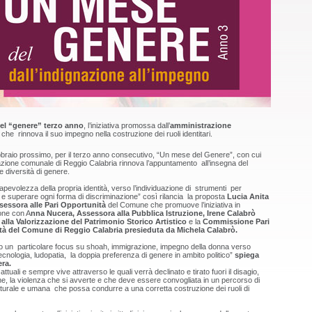
el “genere” terzo anno
, l’iniziativa promossa dall’
amministrazione
che rinnova il suo impegno nella costruzione dei ruoli identitari.
ebbraio prossimo, per il terzo anno consecutivo, “Un mese del Genere”, con cui
azione comunale di Reggio Calabria rinnova l’appuntamento all’insegna del
le diversità di genere.
apevolezza della propria identità, verso l’individuazione di strumenti per
e superare ogni forma di discriminazione” così rilancia la proposta
Lucia Anita
sessora alle Pari Opportunità
del Comune che promuove l’iniziativa in
one con A
nna Nucera, Assessora alla Pubblica Istruzione, Irene Calabrò
alla Valorizzazione del Patrimonio Storico Artistico
e la
Commissione Pari
à del Comune di Reggio Calabria presieduta da Michela Calabrò.
 un particolare focus su shoah, immigrazione, impegno della donna verso
ecnologia, ludopatia, la doppia preferenza di genere in ambito politico”
spiega
era.
ttuali e sempre vive attraverso le quali verrà declinato e tirato fuori il disagio,
one, la violenza che si avverte e che deve essere convogliata in un percorso di
lturale e umana che possa condurre a una corretta costruzione dei ruoli di