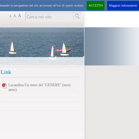
inuando la navigazione nel sito acconsenti all'uso di questi cookies.
ACCETTO
Maggiori informazioni
venerdì
7
agosto
2026
11:44
A
A
A
Link
Locandina Un mese del "GENERE" (terzo
anno)