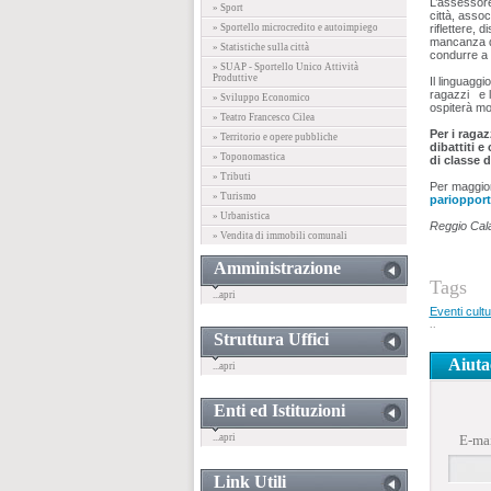
L’assessore 
» Sport
città, asso
» Sportello microcredito e autoimpiego
riflettere,
mancanza de
» Statistiche sulla città
condurre a 
» SUAP - Sportello Unico Attività
Produttive
Il linguagg
ragazzi e l
» Sviluppo Economico
ospiterà mos
» Teatro Francesco Cilea
Per i raga
» Territorio e opere pubbliche
dibattiti e
» Toponomastica
di classe d
» Tributi
Per maggiori
» Turismo
pariopport
» Urbanistica
Reggio Cala
» Vendita di immobili comunali
Amministrazione
Tags
...apri
Eventi cultu
..
Struttura Uffici
Aiuta
...apri
Enti ed Istituzioni
...apri
E-ma
Link Utili