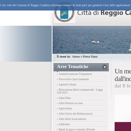
I siti web del Comune di Reggio Calabria utilizzano cookies di terze parti per garantire l'uso delle applicazioni
Ti trovi in:
Home
»
Primo Piano
Aree Tematiche
Un me
» Amministrazione Trasparente
dall'i
» Protocollo-Casa Comunale
dal 8 f
» Agenda Urbana
» Rilevazione debiti commerciali - Legge
234/2021
» Open Data
» Albo Pretorio on line
» Agricoltura
» Albo Unico dei Professionisti
» Albo delle Associazioni
» Ambiente
» Bandi di gara e contratti (Portale