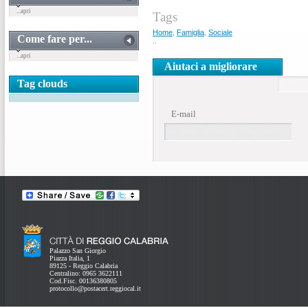
...apri
Tags
Home
,
Famiglia
,
Sociale
Come fare per...
..
...apri
Aiutaci a migliorare
Tag clouds
E-mail
Palazzo San Giorgio
Piazza Italia, 1
89125 - Reggio Calabria
Centralino: 0965 3622111
Cod.Fisc. 00136380805
protocollo@postacert.reggiocal.it