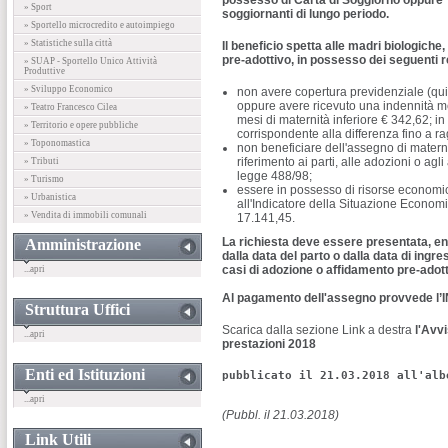
possesso di Carta di Soggiorno oppure
» Sport
soggiornanti di lungo periodo.
» Sportello microcredito e autoimpiego
» Statistiche sulla città
Il beneficio spetta alle madri biologiche
pre-adottivo, in possesso dei seguenti re
» SUAP - Sportello Unico Attività
Produttive
» Sviluppo Economico
non avere copertura previdenziale (qu
oppure avere ricevuto una indennità me
» Teatro Francesco Cilea
mesi di maternità inferiore € 342,62; in
» Territorio e opere pubbliche
corrispondente alla differenza fino a r
» Toponomastica
non beneficiare dell'assegno di mater
riferimento ai parti, alle adozioni o agli
» Tributi
legge 488/98;
» Turismo
essere in possesso di risorse economich
» Urbanistica
all'Indicatore della Situazione Econom
» Vendita di immobili comunali
17.141,45.
La richiesta deve essere presentata, ent
Amministrazione
dalla data del parto o dalla data di ingre
casi di adozione o affidamento pre-adot
...apri
Al pagamento dell'assegno provvede l’
Struttura Uffici
Scarica dalla sezione Link a destra
l'Avvi
...apri
prestazioni 2018
Enti ed Istituzioni
pubblicato il 21.03.2018 all'alb
...apri
(Pubbl. il 21.03.2018)
Link Utili