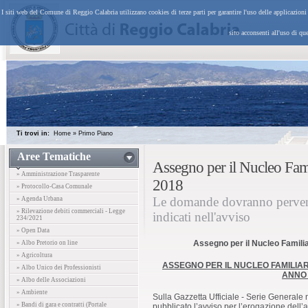
I siti web del Comune di Reggio Calabria utilizzano cookies di terze parti per garantire l'uso delle applicazion
sito acconsenti all'uso di qu
Ti trovi in:
Home
»
Primo Piano
Aree Tematiche
Assegno per il Nucleo Fami
» Amministrazione Trasparente
2018
» Protocollo-Casa Comunale
Le domande dovranno pervenir
» Agenda Urbana
» Rilevazione debiti commerciali - Legge
indicati nell'avviso
234/2021
» Open Data
Assegno per il Nucleo Familia
» Albo Pretorio on line
» Agricoltura
ASSEGNO PER IL NUCLEO FAMILIAR
» Albo Unico dei Professionisti
ANNO 
» Albo delle Associazioni
» Ambiente
Sulla Gazzetta Ufficiale - Serie Generale 
» Bandi di gara e contratti (Portale
pubblicato l’avviso per l’erogazione dell’