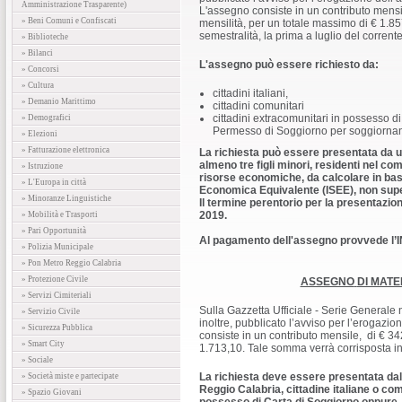
Amministrazione Trasparente)
L'assegno consiste in un contributo mensi
» Beni Comuni e Confiscati
mensilità, per un totale massimo di € 1.8
semestralità, la prima a luglio del corre
» Biblioteche
» Bilanci
L'assegno può essere richiesto da:
» Concorsi
» Cultura
cittadini italiani,
» Demanio Marittimo
cittadini comunitari
cittadini extracomunitari in possesso 
» Demografici
Permesso di Soggiorno per soggiornant
» Elezioni
» Fatturazione elettronica
La richiesta può essere presentata da un
almeno tre figli minori, residenti nel c
» Istruzione
risorse economiche, da calcolare in base
» L'Europa in città
Economica Equivalente (ISEE), non super
» Minoranze Linguistiche
Il termine perentorio per la presentazi
2019.
» Mobilità e Trasporti
» Pari Opportunità
Al pagamento dell'assegno provvede l’
» Polizia Municipale
» Pon Metro Reggio Calabria
» Protezione Civile
ASSEGNO
DI MATE
» Servizi Cimiteriali
Sulla Gazzetta Ufficiale - Serie Generale 
» Servizio Civile
inoltre, pubblicato l’avviso per l’erogazio
» Sicurezza Pubblica
consiste in un contributo mensile, di € 34
» Smart City
1.713,10. Tale somma verrà corrisposta i
» Sociale
La richiesta deve essere presentata dal
» Società miste e partecipate
Reggio Calabria, cittadine italiane o co
» Spazio Giovani