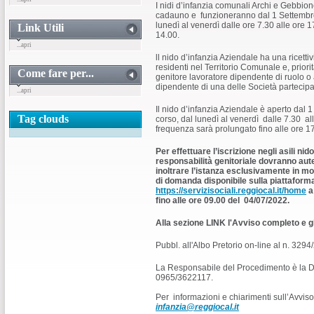
I nidi d’infanzia comunali Archi e Gebbione
cadauno e funzioneranno dal 1 Settembre 
lunedì al venerdì dalle ore 7.30 alle ore 1
Link Utili
14.00.
...apri
ll nido d’infanzia Aziendale ha una ricettiv
residenti nel Territorio Comunale e, prio
Come fare per...
genitore lavoratore dipendente di ruolo 
dipendente di una delle Società partecipa
...apri
Il nido d’infanzia Aziendale è aperto dal 
Tag clouds
corso, dal lunedì al venerdì dalle 7.30 alle
frequenza sarà prolungato fino alle ore 1
Per effettuare l’iscrizione negli asili nid
responsabilità genitoriale dovranno aut
inoltrare l’istanza esclusivamente in mod
di domanda disponibile sulla piattaforma
https://servizisociali.reggiocal.it/home
a
fino alle ore 09.00 del 04/07/2022.
Alla sezione LINK l'Avviso completo e gl
Pubbl. all'Albo Pretorio on-line al n. 329
La Responsabile del Procedimento è la D.
0965/3622117.
Per informazioni e chiarimenti sull’Avvis
infanzia@reggiocal.it