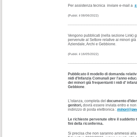
Per assistenza tecnica inviare e-mail a
s
(Pubbl. il 08/06/2022)
Vengono pubblicati (nella sezione Link) g
pervenute al Settore relative ai minori già
Aziendale, Archi e Gebbione.
(Pubbl. il 16/05/2022)
Pubblicato il modello di domanda
relativ
nidi d'Infanzia Comunali
per l'anno educa
dei minori già frequentanti i nidi
d’
infan
Gebbione
.
L’istanza, completa del
documento d’identi
genitori,
dovrà essere inviata entro e non o
indirizzo di posta elettronica :
minori@pec
Le richieste pervenute oltre il suddett
fini della riconferma.
Si precisa che non saranno ammessi alla f