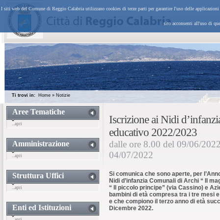
I siti web del Comune di Reggio Calabria utilizzano cookies di terze parti per garantire l'uso delle applicazion
sito acconsenti all'uso di qu
Ti trovi in:
Home
»
Notizie
Aree Tematiche
Iscrizione ai Nidi d’infan
...apri
educativo 2022/2023
dalle ore 8.00 del 09/06/2022
Amministrazione
04/07/2022
...apri
Si comunica che sono aperte, per l’Anno
Struttura Uffici
Nidi d’infanzia Comunali di Archi “ Il ma
“ Il piccolo principe” (via Cassino) e Azie
...apri
bambini di età compresa tra i tre mesi e 
e che compiono il terzo anno di età suc
Enti ed Istituzioni
Dicembre 2022.
...apri