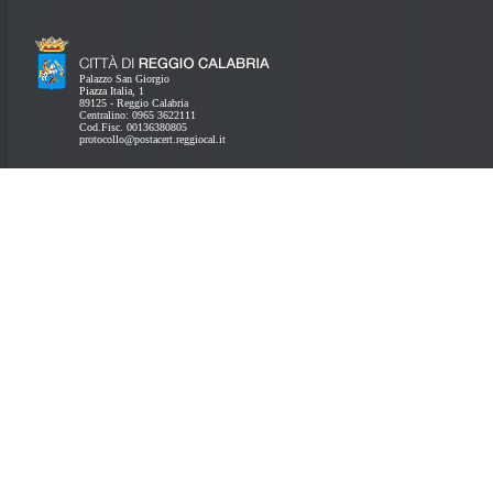
Palazzo San Giorgio
Piazza Italia, 1
89125 - Reggio Calabria
Centralino: 0965 3622111
Cod.Fisc. 00136380805
protocollo@postacert.reggiocal.it