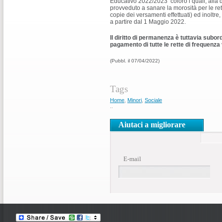
Educativo 2022/2023 coloro i quali, alla 
provveduto a sanare la morosità per le ret
copie dei versamenti effettuati) ed inoltre,
a partire dal 1 Maggio 2022.
Il diritto di permanenza è tuttavia subor
pagamento di tutte le rette di frequenza
(Pubbl. il 07/04/2022)
Tags
Home
,
Minori
,
Sociale
..
Aiutaci a migliorare
E-mail