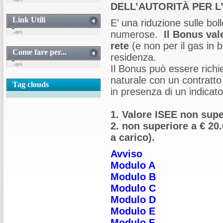
DELL’AUTORITÀ PER L
Link Utili
E’ una riduzione sulle bol
numerose.
Il Bonus val
...apri
rete
(e non per il gas in 
Come fare per...
residenza.
...apri
Il Bonus può essere richies
naturale con un contratto
Tag clouds
in presenza di un indicat
1. Valore ISEE non supe
2. non superiore a € 20.
a carico).
Avviso
Modulo A
Modulo B
Modulo C
Modulo D
Modulo E
Modulo F