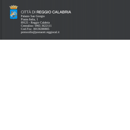
Palazzo San Giorgio
Piazza Italia, 1
89125 - Reggio Calabria
Centralino: 0965 3622111
Cod.Fisc. 00136380805
protocollo@postacert.reggiocal.it