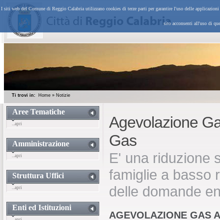
I siti web del Comune di Reggio Calabria utilizzano cookies di terze parti per garantire l'uso delle applicazion
sito acconsenti all'uso di qu
Ti trovi in:
Home
»
Notizie
Aree Tematiche
Agevolazione Gas 
...apri
Gas
Amministrazione
E' una riduzione s
...apri
famiglie a basso
Struttura Uffici
delle domande ent
...apri
Enti ed Istituzioni
AGEVOLAZIONE GAS AI
...apri