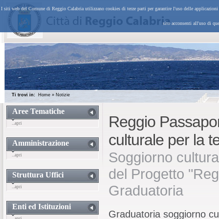
I siti web del Comune di Reggio Calabria utilizzano cookies di terze parti per garantire l'uso delle applicazion
sito acconsenti all'uso di qu
Ti trovi in:
Home
»
Notizie
Aree Tematiche
Reggio Passapor
...apri
culturale per la 
Amministrazione
Soggiorno cultural
...apri
del Progetto "Reg
Struttura Uffici
Graduatoria
...apri
Enti ed Istituzioni
Graduatoria soggiorno cult
...apri