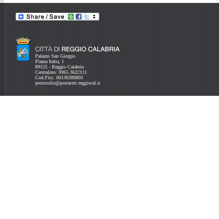
Palazzo San Giorgio
Piazza Italia, 1
89125 - Reggio Calabria
Centralino: 0965 3622111
Cod.Fisc. 00136380805
protocollo@postacert.reggiocal.it