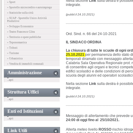
Nella sezione
Link
sulla destra è possibi
» Sport
integrale.
» Sportello microcredito e autoimpiego
» Statistiche sulla città
(pubbl.il 24.10.2021)
» SUAP - Sportello Unico Attività
Produttive
» Sviluppo Economico
» Teatro Francesco Cilea
Ord. Sind. n. 66 del 24-10-2021
» Territorio e opere pubbliche
IL SINDACO ORDINA
» Toponomastica
» Tributi
La chiusura di tutte le scuole di ogni or
» Turismo
25.10.2021
per permanenza dello stato di 
temporali diramato con messaggio allerta
» Urbanistica
Calabria Sala Operativa Regionale prot. 
» Vendita di immobili comunali
di consentire agli organi e tecnici competen
edifici scolastici e delle condizioni di perc
Amministrazione
scuola degli alunni ed operatori scolastici
...apri
Nella sezione
Link
sulla destra è possibi
integrale.
Struttura Uffici
(pubbl.il 24.10.2021)
...apri
Enti ed Istituzioni
Messaggio di allertamento che prevede un 
...apri
24:00 di oggi fino al 25/10/2021.
Allerta meteo livello
ROSSO
rischio idrog
Link Utili