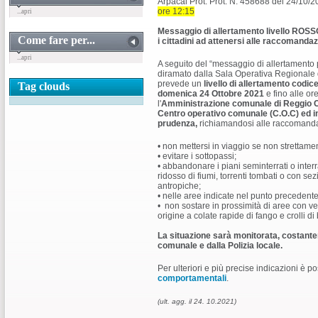
Arpacal Prot. Prot. N. 458688 del 24/10/
ore 12:15
...apri
Messaggio di allertamento livello
ROSS
Come fare per...
i cittadini ad attenersi alle raccomandaz
...apri
A seguito del “messaggio di allertamento p
diramato dalla Sala Operativa Regionale 
prevede un
livello di allertamento codi
Tag clouds
domenica 24 Ottobre 2021
e fino alle or
l'
Amministrazione comunale di Reggio Cal
Centro operativo comunale (C.O.C) ed in
prudenza,
richiamandosi alle raccomandazi
• non mettersi in viaggio se non strettame
• evitare i sottopassi;
• abbandonare i piani seminterrati o inter
ridosso di fiumi, torrenti tombati o con sez
antropiche;
• nelle aree indicate nel punto precedente
• non sostare in prossimità di aree con ve
origine a colate rapide di fango e crolli di 
La situazione sarà monitorata, costantem
comunale e dalla Polizia locale.
Per ulteriori e più precise indicazioni è po
comportamentali
.
(ult. agg. il 24.
10.2021)