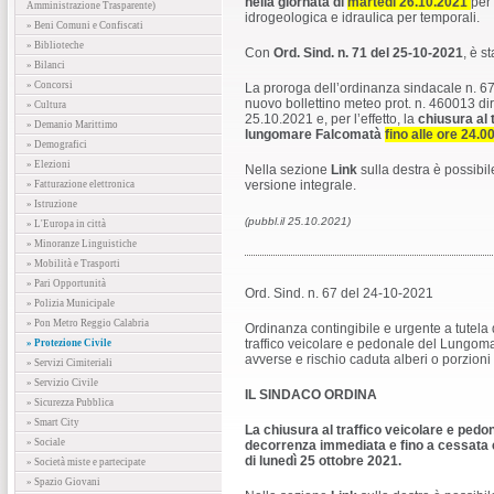
nella giornata di
martedì 26.10.2021
per 
Amministrazione Trasparente)
idrogeologica e idraulica per temporali.
» Beni Comuni e Confiscati
» Biblioteche
Con
Ord. Sind. n. 71 del 25-10-2021
, è s
» Bilanci
» Concorsi
La proroga dell’ordinanza sindacale n. 67
nuovo bollettino meteo prot. n. 460013 di
» Cultura
25.10.2021 e, per l’effetto, la
chiusura al 
» Demanio Marittimo
lungomare Falcomatà
fino alle ore 24.0
» Demografici
» Elezioni
Nella sezione
Link
sulla destra è possibil
versione integrale.
» Fatturazione elettronica
» Istruzione
(pubbl.il 25.10.2021)
» L'Europa in città
» Minoranze Linguistiche
» Mobilità e Trasporti
» Pari Opportunità
Ord. Sind. n. 67 del 24-10-2021
» Polizia Municipale
» Pon Metro Reggio Calabria
Ordinanza contingibile e urgente a tutela
traffico veicolare e pedonale del Lungom
» Protezione Civile
avverse e rischio caduta alberi o porzioni 
» Servizi Cimiteriali
» Servizio Civile
IL SINDACO ORDINA
» Sicurezza Pubblica
» Smart City
La chiusura al traffico veicolare e ped
» Sociale
decorrenza immediata e fino a cessata
di lunedì 25 ottobre 2021.
» Società miste e partecipate
» Spazio Giovani