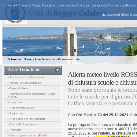
I siti web del Comune di Reggio Calabria utilizzano cookies di terze parti per garantire l'uso delle applicazion
sito acconsenti all'uso di qu
Ti trovi in:
Home
»
Aree Tematiche
»
Protezione Civile
Aree Tematiche
Allerta meteo livello ROS
» Amministrazione Trasparente
di chiusura scuole e chiu
» Protocollo-Casa Comunale
Sono state prorogate le ordin
» Agenda Urbana
» Rilevazione debiti commerciali - Legge
tutte le scuole per il giorno 
234/2021
traffico veicolare e pedonal
» Open Data
» Albo Pretorio on line
» Agricoltura
Con
Ord. Sind. n. 70 del 25-10-2021
, è s
» Albo Unico dei Professionisti
La proroga dell’ordinanza sindacale n. 66
» Albo delle Associazioni
nuovo bollettino meteo prot. n. 460013 di
» Ambiente
25.10.2021 e, per l’effetto,
la chiusura di 
» Bandi di gara e contratti (Portale