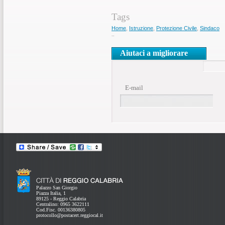
Tags
Home
,
Istruzione
,
Protezione Civile
,
Sindaco
..
Aiutaci a migliorare
E-mail
Palazzo San Giorgio
Piazza Italia, 1
89125 - Reggio Calabria
Centralino: 0965 3622111
Cod.Fisc. 00136380805
protocollo@postacert.reggiocal.it