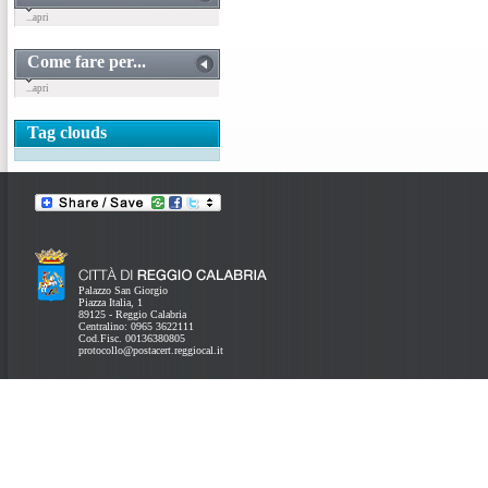
...apri
Come fare per...
...apri
Tag clouds
Palazzo San Giorgio
Piazza Italia, 1
89125 - Reggio Calabria
Centralino: 0965 3622111
Cod.Fisc. 00136380805
protocollo@postacert.reggiocal.it