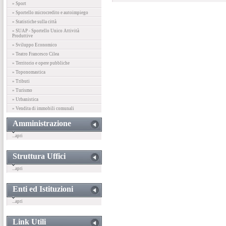
» Sport
» Sportello microcredito e autoimpiego
» Statistiche sulla città
» SUAP - Sportello Unico Attività
Produttive
» Sviluppo Economico
» Teatro Francesco Cilea
» Territorio e opere pubbliche
» Toponomastica
» Tributi
» Turismo
» Urbanistica
» Vendita di immobili comunali
Amministrazione
...apri
Struttura Uffici
...apri
Enti ed Istituzioni
...apri
Link Utili