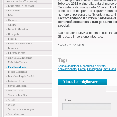
-
La sospensione delle attività didattich
Amministrazione Trasparente)
febbraio 2021
e sino alla data di mercol
» Beni Comuni e Confiscati
Secondaria di primo grado "Vittorino Da Fe
conclusione del periodo di quarantena ed il
» Biblioteche
numero di personale sufficiente a garantir
» Bilanci
raccomandandosi tuttavia l'adozione di 
» Concorsi
continuità scolastica a tutti gli alunni c
» Cultura
speciali.
» Demanio Marittimo
Dalla sezione
LINK
a destra di questa pa
» Demografici
Sindacale in versione integrale.
» Elezioni
» Fatturazione elettronica
(pubbl. il 02.02.2021)
» Istruzione
» L'Europa in città
» Minoranze Linguistiche
Tags
» Mobilità e Trasporti
Scuole dell'infanzia comunali e private
» Pari Opportunità
convenzionate
,
Home
,
Emergenza
,
Istruzione
» Polizia Municipale
..
» Pon Metro Reggio Calabria
Aiutaci a migliorare
» Protezione Civile
» Servizi Cimiteriali
» Servizio Civile
» Sicurezza Pubblica
E-mail
» Smart City
» Sociale
» Società miste e partecipate
» Spazio Giovani