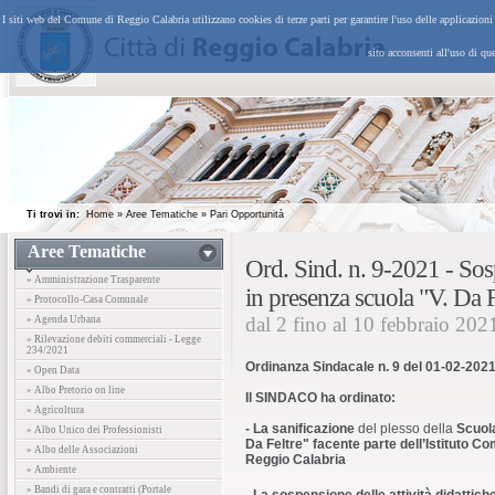
I siti web del Comune di Reggio Calabria utilizzano cookies di terze parti per garantire l'uso delle applicazion
sito acconsenti all'uso di qu
Ti trovi in:
Home
»
Aree Tematiche
»
Pari Opportunità
Aree Tematiche
Ord. Sind. n. 9-2021 - Sosp
» Amministrazione Trasparente
in presenza scuola "V. Da F
» Protocollo-Casa Comunale
dal 2 fino al 10 febbraio 202
» Agenda Urbana
» Rilevazione debiti commerciali - Legge
234/2021
Ordinanza Sindacale n. 9 del 01-02-202
» Open Data
» Albo Pretorio on line
Il SINDACO ha ordinato:
» Agricoltura
- La sanificazione
del plesso della
Scuola
» Albo Unico dei Professionisti
Da Feltre" facente parte dell’Istituto C
» Albo delle Associazioni
Reggio Calabria
» Ambiente
» Bandi di gara e contratti (Portale