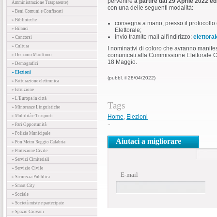
pervenire
a partire dal 29 Aprile 2022 ed
Amministrazione Trasparente)
con una delle seguenti modalità:
» Beni Comuni e Confiscati
» Biblioteche
consegna a mano, presso il protocollo d
» Bilanci
Elettorale;
invio tramite mail all'indirizzo:
elettora
» Concorsi
» Cultura
I nominativi di coloro che avranno manifes
comunicati alla Commissione Elettorale Co
» Demanio Marittimo
18 Maggio.
» Demografici
» Elezioni
(pubbl. il 28/04/2022)
» Fatturazione elettronica
» Istruzione
» L'Europa in città
Tags
» Minoranze Linguistiche
» Mobilità e Trasporti
Home
,
Elezioni
..
» Pari Opportunità
» Polizia Municipale
Aiutaci a migliorare
» Pon Metro Reggio Calabria
» Protezione Civile
» Servizi Cimiteriali
» Servizio Civile
E-mail
» Sicurezza Pubblica
» Smart City
» Sociale
» Società miste e partecipate
» Spazio Giovani