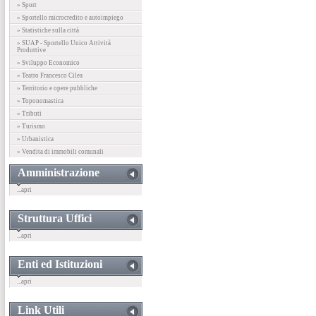
» Sport
» Sportello microcredito e autoimpiego
» Statistiche sulla città
» SUAP - Sportello Unico Attività
Produttive
» Sviluppo Economico
» Teatro Francesco Cilea
» Territorio e opere pubbliche
» Toponomastica
» Tributi
» Turismo
» Urbanistica
» Vendita di immobili comunali
Amministrazione
...apri
Struttura Uffici
...apri
Enti ed Istituzioni
...apri
Link Utili