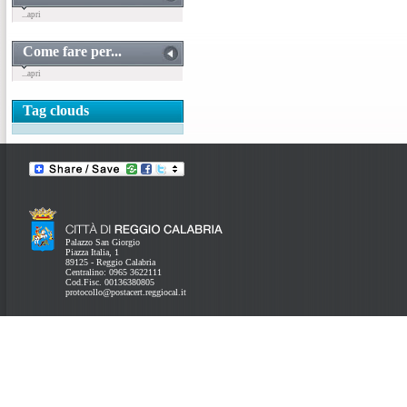
...apri
Come fare per...
...apri
Tag clouds
Palazzo San Giorgio
Piazza Italia, 1
89125 - Reggio Calabria
Centralino: 0965 3622111
Cod.Fisc. 00136380805
protocollo@postacert.reggiocal.it