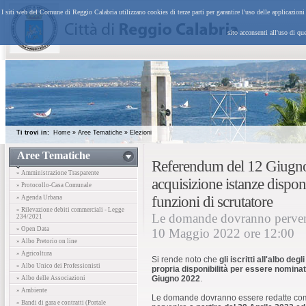
I siti web del Comune di Reggio Calabria utilizzano cookies di terze parti per garantire l'uso delle applicazion
sito acconsenti all'uso di qu
Ti trovi in:
Home
»
Aree Tematiche
»
Elezioni
Aree Tematiche
Referendum del 12 Giugno
» Amministrazione Trasparente
acquisizione istanze disponi
» Protocollo-Casa Comunale
funzioni di scrutatore
» Agenda Urbana
» Rilevazione debiti commerciali - Legge
Le domande dovranno perveni
234/2021
» Open Data
10 Maggio 2022 ore 12:00
» Albo Pretorio on line
» Agricoltura
Si rende noto che
gli iscritti all'albo de
» Albo Unico dei Professionisti
propria disponibilità per essere nominat
Giugno 2022
.
» Albo delle Associazioni
» Ambiente
Le domande dovranno essere redatte com
» Bandi di gara e contratti (Portale