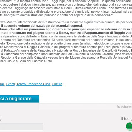
sificate”. “La mostra contribuisce – aggiunge, poi, il sindaco Scopelliti - in questa particolare 
 accogliere il dialogo interculturale, attraverso un confronto che, dal restauro alla conservazio
Un evento - aggiunge l’assessore comunale ai Beni Culturali Antonella Freno - che rafforza il ru
ato su spinte propulsive di ideazione e creazione di significativi network internazionali nei cam
orte sinergia tra amministrazione pubblica e centri del sapere e della conoscenza”.
 Terza Mostra Internazionale del Restauro vivrà un momento significativo in quanto, da poco te
o
il secondo volume del catalogo dei materiali esposti
.
olume, che offre un panorama aggiornato sulle principali esperienze internazionali in 
 stato presentato nel giugno scorso a Roma, mentre all’appuntamento di Reggio vedr
il parallelo stato dell'arte in Italia, con le iniziative e le strategie delle Soprintendenze, delle U
l settore del Restauro architettonico. Di particolare interesse nel secondo volume, la sezione 
 della “Evoluzione della redazione del progetto di restauro (analisi, metodologie, proposte operat
ità Mediterranea di Reggio Calabria, e dei progetti di restauro adottati per il recupero e la s
di Palazzo Arnone e della Pinacoteca Nazionale, a Rocca Imperiale del Castello di Federico II
 a Catanzaro del complesso monumentale del San Giovanni, a Soriano Calabro (Vibo Valentia
i Reggio, a Gerace della Cittadella vescovile e del Museo diocesano, a Roccella Jonica del Pa
 di Dio, e a Scilla del Castello Ruffo.
rali
,
Eventi
,
Teatro Francesco Cilea
,
Cultura
ci a migliorare
la votazio
Il tuo
il