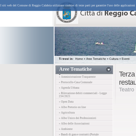
I siti web del Comune di Reggio Calabria utilizzano cookies di terze parti per garantire l'uso delle applicazioni
Ti trovi in:
Home
»
Aree Tematiche
»
Cultura
»
Eventi
Aree Tematiche
Terza
» Amministrazione Trasparente
resta
» Protocollo-Casa Comunale
» Agenda Urbana
Teatro
» Rilevazione debiti commerciali - Legge
234/2021
» Open Data
» Albo Pretorio on line
» Agricoltura
» Albo Unico dei Professionisti
» Albo delle Associazioni
» Ambiente
» Bandi di gara e contratti (Portale