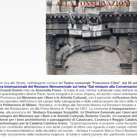
in riva allo Stretto, nell’elegante cornice del
Teatro comunale "Francesco Cilea"
,
dal 26 se
ra Internazionale del Restauro Monumentale sul tema "Dal restauro alla Conservazio
e Grandi Eventi
retto da
Antonella Freno
. Si tratta di una ‘vetrina’ sull’attuale stato dell’arte 
di quarantaquattro diversi Paesi, lavori eseguiti e in corso d’opera, ed anche i nuovi orienta
. Promossa dal
Ministero per i Beni e le Attività Culturali,
con il patrocinio dell’
Icomos (Int
io operativo dell’Unesco nel campo della salvaguardia e della valorizzazione dei siti e delle ri
 Politecnico di Milano
, l’iniziativa si ricollega alla Seconda Mostra sul Restauro tenutasi
ale dei Restauratori, ed alla Prima Mostra di Parigi nel 1957. La cerimonia di
inaugurazione s
lea
, alla presenza del
Sindaco Giuseppe Scopelliti
, del
Direttore Generale per i beni arch
logici del Ministero per i Beni e le Attività Culturali, Roberto Cecchi
, del
curatore de
ente per i beni architettonici e paesaggistici di Catanzaro, Cosenza e Reggio Calabri
archeologici per la Calabria Caterina Greco
. “Quest’esposizione si propone come fecondo o
osì contribuire all’ambizioso e non facile compito di offrire uno sguardo a tutto campo sull’at
le e formativo/didattico) della disciplina nel mondo – dichiara il curatore Marco Dezzi Bardesc
nate sicuramente dalla medesima esigenza di tutela e valorizzazione del patrimonio comune