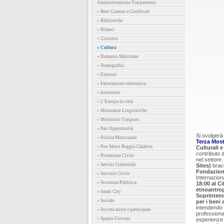
Amministrazione Trasparente)
» Beni Comuni e Confiscati
» Biblioteche
» Bilanci
» Concorsi
» Cultura
» Demanio Marittimo
» Demografici
» Elezioni
» Fatturazione elettronica
» Istruzione
» L'Europa in città
» Minoranze Linguistiche
» Mobilità e Trasporti
» Pari Opportunità
Si svolgerà 
» Polizia Municipale
Terza Most
» Pon Metro Reggio Calabria
Culturali 
contributo 
» Protezione Civile
nel settore
» Servizi Cimiteriali
Sites)
bracc
Fondazione
» Servizio Civile
Internazion
» Sicurezza Pubblica
18:00 al Ci
etnoantropo
» Smart City
Soprintend
» Sociale
per i beni 
intendendo c
» Società miste e partecipate
professiona
» Spazio Giovani
esperienze 