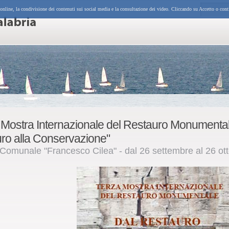
 online, la condivisione dei contenuti sui social media e la consultazione dei video. Cliccando su Accetto o cont
 Mostra Internazionale del Restauro Monumental
uro alla Conservazione"
 Comunale "Francesco Cilea" - dal 26 settembre al 26 ot