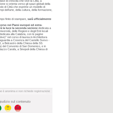
fase di crescita che vive la Città, a
ne si orienta verso gli spazi globali della
olo di Città che esprime un modello di
pi dell’arte, della cultura, della formazione,
mpo finito di stampare,
sarà ufficialmente
corso nei Paesi europei ed extra-
à la luce la seconda sezione
dedicata a
niversità, delle Regioni e degli Enti locali
dedicata alla Calabria, con le pagine
ive)” nel corso di laurea in Architettura
alvaguardia a Cosenza del Castello Svevo -
, a Belcastro della Chiesa della SS.
) del Convento di San Domenico, e in
lazzo Carafa, a Sinopoli della Chiesa di
ne è anonima e non richiede registrazione
 giudizio sul contenuto