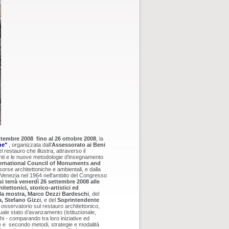
ttembre 2008 fino al 26 ottobre 2008
, la
ne"
, organizzata dall’
Assessorato ai Beni
del restauro che illustra, attraverso il
menti e le nuove metodologie d’insegnamento
ernational Council of Monuments and
sorse architettoniche e ambientali, e dalla
 a Venezia nel 1964 nell’ambito del Congresso
i terrà venerdì 26 settembre 2008 alle
itettonici, storico-artistici ed
lla mostra, Marco Dezzi Bardeschi
, del
a, Stefano Gizzi
, e del
Soprintendente
sservatorio sul restauro architettonico,
tuale stato d’avanzamento (istituzionale,
hi - comparando tra loro iniziative ed
 e secondo metodi, strategie e modalità