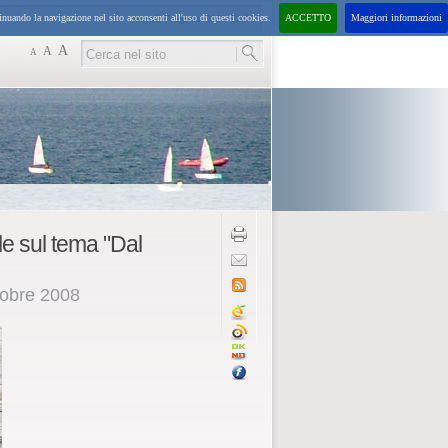
inuando la navigazione nel sito acconsenti all'uso di questi cookies.
ACCETTO
Maggiori informazioni
venerdì
7
agosto
2026
22:14
A
A
A
e sul tema "Dal
tobre 2008