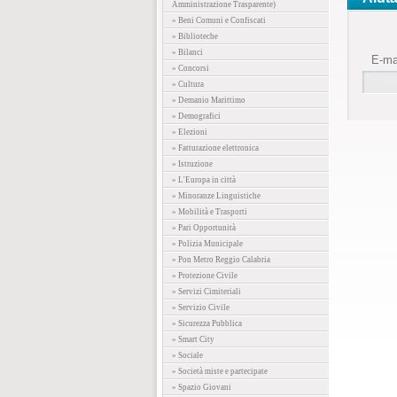
Amministrazione Trasparente)
» Beni Comuni e Confiscati
» Biblioteche
» Bilanci
E-ma
» Concorsi
» Cultura
» Demanio Marittimo
» Demografici
» Elezioni
» Fatturazione elettronica
» Istruzione
» L'Europa in città
» Minoranze Linguistiche
» Mobilità e Trasporti
» Pari Opportunità
» Polizia Municipale
» Pon Metro Reggio Calabria
» Protezione Civile
» Servizi Cimiteriali
» Servizio Civile
» Sicurezza Pubblica
» Smart City
» Sociale
» Società miste e partecipate
» Spazio Giovani