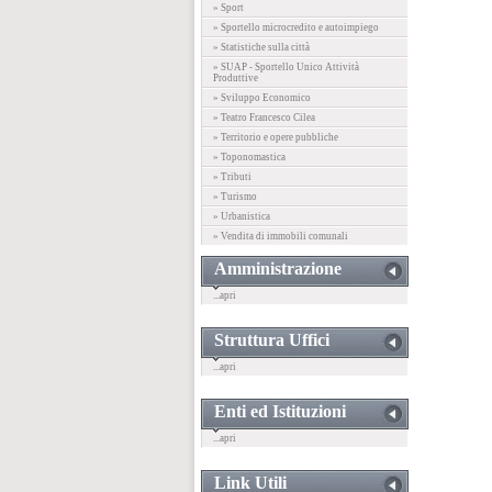
» Sport
» Sportello microcredito e autoimpiego
» Statistiche sulla città
» SUAP - Sportello Unico Attività
Produttive
» Sviluppo Economico
» Teatro Francesco Cilea
» Territorio e opere pubbliche
» Toponomastica
» Tributi
» Turismo
» Urbanistica
» Vendita di immobili comunali
Amministrazione
...apri
Struttura Uffici
...apri
Enti ed Istituzioni
...apri
Link Utili