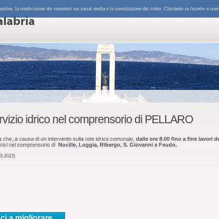
 online, la condivisione dei contenuti sui social media e la consultazione dei video. Cliccando su Accetto o cont
rvizio idrico nel comprensorio di PELLARO
 che, a causa di un intervento sulla rete idrica comunale,
dalle ore 8.00 fino a fine lavori 
idrici nel comprensorio di
Nocille, Loggia, Ribergo, S. Giovanni e Feudo.
03.2022)
ci a migliorare