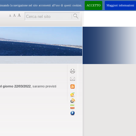
inuando la navigazione nel sito acconsenti all'uso di questi cookies.
ACCETTO
Maggiori informazioni
domenica
9
agosto
2026
09:37
A
A
A
del giorno 22/03/2022
, saranno previsti