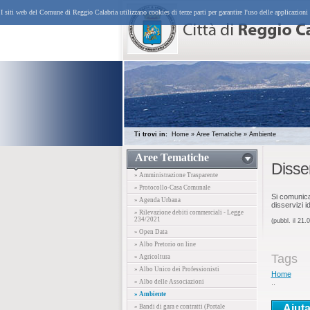
I siti web del Comune di Reggio Calabria utilizzano cookies di terze parti per garantire l'uso delle applicazioni
Ti trovi in:
Home
»
Aree Tematiche
»
Ambiente
Aree Tematiche
Disse
» Amministrazione Trasparente
» Protocollo-Casa Comunale
Si comunica
» Agenda Urbana
disservizi 
» Rilevazione debiti commerciali - Legge
234/2021
(pubbl. il 21.
» Open Data
» Albo Pretorio on line
Tags
» Agricoltura
» Albo Unico dei Professionisti
Home
» Albo delle Associazioni
..
» Ambiente
Aiuta
» Bandi di gara e contratti (Portale