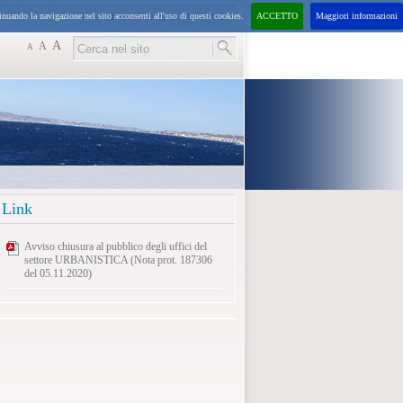
inuando la navigazione nel sito acconsenti all'uso di questi cookies.
ACCETTO
Maggiori informazioni
domenica
9
agosto
2026
10:30
A
A
A
Link
Avviso chiusura al pubblico degli uffici del
settore URBANISTICA (Nota prot. 187306
del 05.11.2020)