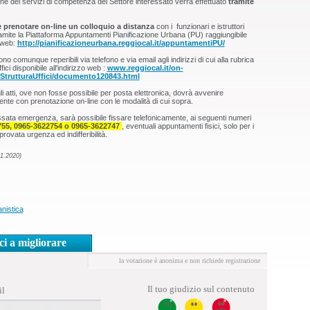
one dei servizi di competenza del Settore interessato verrà effettuato
tramite
e prenotare on-line un colloquio a distanza
con i funzionari e istruttori
amite la Piattaforma Appuntamenti Pianificazione Urbana (PU) raggiungibile
o web:
http://pianificazioneurbana.reggiocal.it/appuntamentiPU/
ono comunque reperibili via telefono e via email agli indirizzi di cui alla rubrica
fici disponibile all'indirizzo web :
www.reggiocal.it/on-
StrutturaUffici/documento120843.html
degli atti, ove non fosse possibile per posta elettronica, dovrà avvenire
nte con prenotazione on-line con le modalità di cui sopra.
ssata emergenza, sarà possibile fissare telefonicamente, ai seguenti numeri
55, 0965-3622754 o 0965-3622747
, eventuali appuntamenti fisici, solo per i
rovata urgenza ed indifferibilità.
11.2020)
nistica
ci a migliorare
la votazione è anonima e non richiede registrazione
Il tuo giudizio sul contenuto
il