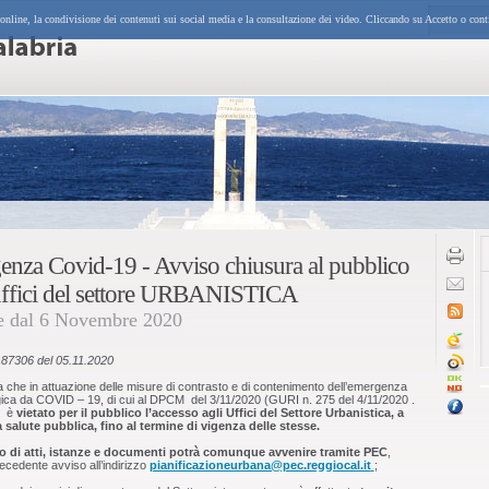
 online, la condivisione dei contenuti sui social media e la consultazione dei video. Cliccando su Accetto o cont
nza Covid-19 - Avviso chiusura al pubblico
uffici del settore URBANISTICA
re dal 6 Novembre 2020
187306 del 05.11.2020
 che in attuazione delle misure di contrasto e di contenimento dell’emergenza
ica da COVID – 19, di cui al DPCM del 3/11/2020 (GURI n. 275 del 4/11/2020 .
, è
vietato per il pubblico l’accesso agli Uffici del Settore Urbanistica, a
a salute pubblica, fino al termine di vigenza delle stesse.
o di atti, istanze e documenti potrà comunque avvenire tramite PEC
,
cedente avviso all’indirizzo
pianificazioneurbana@pec.reggiocal.it
;