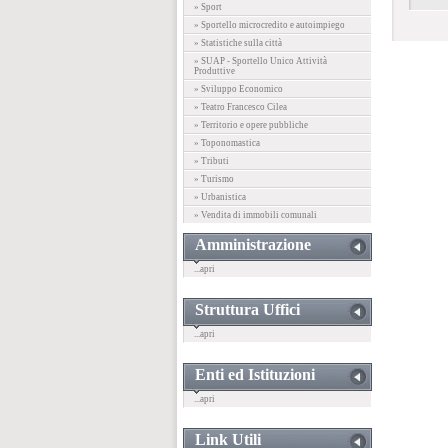
» Sport
» Sportello microcredito e autoimpiego
» Statistiche sulla città
» SUAP - Sportello Unico Attività
Produttive
» Sviluppo Economico
» Teatro Francesco Cilea
» Territorio e opere pubbliche
» Toponomastica
» Tributi
» Turismo
» Urbanistica
» Vendita di immobili comunali
Amministrazione
...apri
Struttura Uffici
...apri
Enti ed Istituzioni
...apri
Link Utili