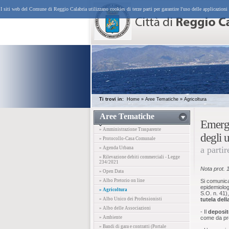
I siti web del Comune di Reggio Calabria utilizzano cookies di terze parti per garantire l'uso delle applicazioni
Ti trovi in:
Home
»
Aree Tematiche
»
Agricoltura
Aree Tematiche
Emerge
» Amministrazione Trasparente
degli 
» Protocollo-Casa Comunale
a parti
» Agenda Urbana
» Rilevazione debiti commerciali - Legge
234/2021
Nota prot. 
» Open Data
» Albo Pretorio on line
Si comunica
epidemiolog
» Agricoltura
S.O. n. 41)
» Albo Unico dei Professionisti
tutela dell
» Albo delle Associazioni
- Il
deposit
» Ambiente
come da pre
» Bandi di gara e contratti (Portale