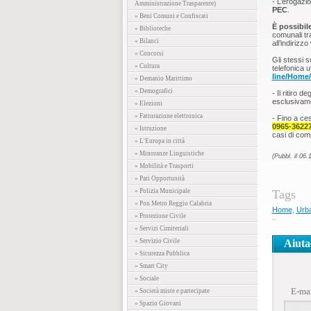
- L’erogazi
Amministrazione Trasparente)
PEC
.
» Beni Comuni e Confiscati
È possibil
» Biblioteche
comunali tr
» Bilanci
all’indirizz
» Concorsi
Gli stessi s
» Cultura
telefonica uf
line/Home/
» Demanio Marittimo
» Demografici
- Il ritiro 
esclusivame
» Elezioni
» Fatturazione elettronica
- Fino a ce
0965-36227
» Istruzione
casi di comp
» L'Europa in città
» Minoranze Linguistiche
(Pubbl. il 06.
» Mobilità e Trasporti
» Pari Opportunità
» Polizia Municipale
Tags
» Pon Metro Reggio Calabria
Home
,
Urba
» Protezione Civile
..
» Servizi Cimiteriali
» Servizio Civile
Aiuta
» Sicurezza Pubblica
» Smart City
» Sociale
E-ma
» Società miste e partecipate
» Spazio Giovani