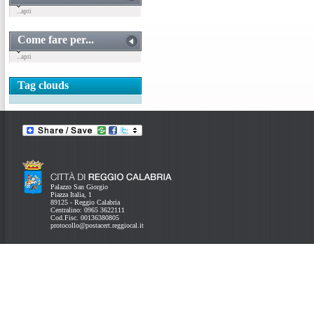
...apri
Come fare per...
...apri
Tag clouds
Palazzo San Giorgio
Piazza Italia, 1
89125 - Reggio Calabria
Centralino: 0965 3622111
Cod.Fisc. 00136380805
protocollo@postacert.reggiocal.it