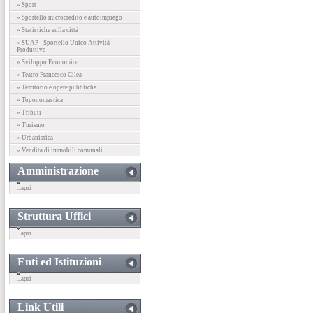
» Sport
» Sportello microcredito e autoimpiego
» Statistiche sulla città
» SUAP - Sportello Unico Attività
Produttive
» Sviluppo Economico
» Teatro Francesco Cilea
» Territorio e opere pubbliche
» Toponomastica
» Tributi
» Turismo
» Urbanistica
» Vendita di immobili comunali
Amministrazione
...apri
Struttura Uffici
...apri
Enti ed Istituzioni
...apri
Link Utili