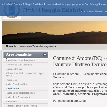
I siti web del Comune di Reggio Calabria utilizzano cookies di terze parti per garantire l'uso delle applicazion
sito acconsenti all'uso di qu
Ti trovi in:
Home
»
Aree Tematiche
»
Agricoltura
Aree Tematiche
Comune di Ardore (RC) - 
» Amministrazione Trasparente
Istruttore Direttivo Tecnico
» Protocollo-Casa Comunale
» Agenda Urbana
» Rilevazione debiti commerciali - Legge
Il Comune di Ardore (RC) ha indetto
conco
234/2021
Tecnico.
» Open Data
nella sezione
LINK
a destra di questa pag
» Albo Pretorio on line
- l'Avviso di Selezione pubblica per titoli
» Agricoltura
tempo pieno ed indeterminato di Istrutt
» Albo Unico dei Professionisti
Area Urbanistica, Ambiente, Progettazi
» Albo delle Associazioni
Per maggiori informazioni:
» Ambiente
» Bandi di gara e contratti (Portale