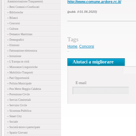
http://www.comune.ardore.rc.it/
Amministrazione Trasparente)
» Beni Comuni e Confiscati
(pubb. il 01.06.2020)
» Biblioteche
» Bilanci
» Concorsi
» Cultura
» Demanio Marittimo
Tags
» Demografici
» Elezioni
Home
,
Concorsi
..
» Fatturazione elettronica
» Istruzione
Aiutaci a migliorare
» L'Europa in città
» Minoranze Linguistiche
» Mobilità e Trasporti
» Pari Opportunità
E-mail
» Polizia Municipale
» Pon Metro Reggio Calabria
» Protezione Civile
» Servizi Cimiteriali
» Servizio Civile
» Sicurezza Pubblica
» Smart City
» Sociale
» Società miste e partecipate
» Spazio Giovani