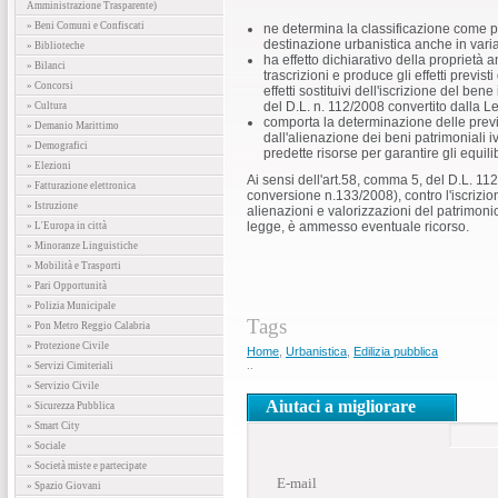
Amministrazione Trasparente)
» Beni Comuni e Confiscati
ne determina la classificazione come pa
destinazione urbanistica anche in varian
» Biblioteche
ha effetto dichiarativo della proprietà
» Bilanci
trascrizioni e produce gli effetti previst
» Concorsi
effetti sostituivi dell'iscrizione del ben
del D.L. n. 112/2008 convertito dalla 
» Cultura
comporta la determinazione delle previs
» Demanio Marittimo
dall'alienazione dei beni patrimoniali ivi i
» Demografici
predette risorse per garantire gli equilib
» Elezioni
Ai sensi dell'art.58, comma 5, del D.L. 11
» Fatturazione elettronica
conversione n.133/2008), contro l'iscrizio
» Istruzione
alienazioni e valorizzazioni del patrimonio 
legge, è ammesso eventuale ricorso.
» L'Europa in città
» Minoranze Linguistiche
» Mobilità e Trasporti
» Pari Opportunità
» Polizia Municipale
Tags
» Pon Metro Reggio Calabria
» Protezione Civile
Home
,
Urbanistica
,
Edilizia pubblica
..
» Servizi Cimiteriali
» Servizio Civile
Aiutaci a migliorare
» Sicurezza Pubblica
» Smart City
» Sociale
» Società miste e partecipate
E-mail
» Spazio Giovani