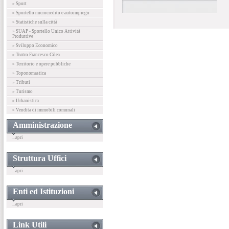
» Sport
» Sportello microcredito e autoimpiego
» Statistiche sulla città
» SUAP - Sportello Unico Attività
Produttive
» Sviluppo Economico
» Teatro Francesco Cilea
» Territorio e opere pubbliche
» Toponomastica
» Tributi
» Turismo
» Urbanistica
» Vendita di immobili comunali
Amministrazione
...apri
Struttura Uffici
...apri
Enti ed Istituzioni
...apri
Link Utili