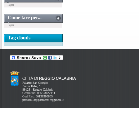
...apri
Come fare per...
...apri
Tag clouds
Palazzo San Giorgio
Piazza Italia, 1
89125 - Reggio Calabria
Centralino: 0965 3622111
Cod.Fisc. 00136380805
protocollo@postacert.reggiocal.it