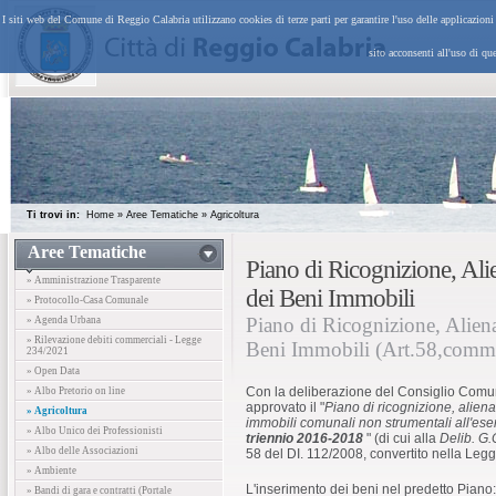
I siti web del Comune di Reggio Calabria utilizzano cookies di terze parti per garantire l'uso delle applicazion
sito acconsenti all'uso di qu
Ti trovi in:
Home
»
Aree Tematiche
»
Agricoltura
Aree Tematiche
Piano di Ricognizione, Ali
» Amministrazione Trasparente
dei Beni Immobili
» Protocollo-Casa Comunale
Piano di Ricognizione, Aliena
» Agenda Urbana
» Rilevazione debiti commerciali - Legge
Beni Immobili (Art.58,comm
234/2021
» Open Data
Con la deliberazione del Consiglio Com
» Albo Pretorio on line
approvato il "
Piano di ricognizione, alien
» Agricoltura
immobili comunali non strumentali all'eserci
» Albo Unico dei Professionisti
triennio 2016-2018
" (di cui alla
Delib. G.
» Albo delle Associazioni
58 del DI. 112/2008, convertito nella Leg
» Ambiente
L'inserimento dei beni nel predetto Piano:
» Bandi di gara e contratti (Portale