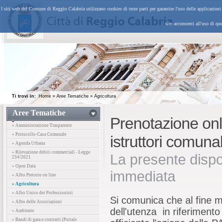
I siti web del Comune di Reggio Calabria utilizzano cookies di terze parti per garantire l'uso delle applicazion
sito acconsenti all'uso di qu
Ti trovi in:
Home
»
Aree Tematiche
»
Agricoltura
Aree Tematiche
Prenotazione onli
» Amministrazione Trasparente
» Protocollo-Casa Comunale
istruttori comuna
» Agenda Urbana
» Rilevazione debiti commerciali - Legge
La presente dispos
234/2021
» Open Data
immediata
» Albo Pretorio on line
» Agricoltura
» Albo Unico dei Professionisti
Si comunica che al fine mi
» Albo delle Associazioni
dell'utenza in riferimento
» Ambiente
» Bandi di gara e contratti (Portale