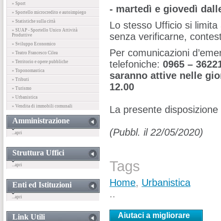
» Sport
- martedì e giovedì dalle
» Sportello microcredito e autoimpiego
» Statistiche sulla città
Lo stesso Ufficio si limi
» SUAP - Sportello Unico Attività
senza verificarne, conte
Produttive
» Sviluppo Economico
Per comunicazioni d’emer
» Teatro Francesco Cilea
telefoniche:
0965 – 36221
» Territorio e opere pubbliche
» Toponomastica
saranno attive nelle gio
» Tributi
12.00
» Turismo
» Urbanistica
» Vendita di immobili comunali
La presente disposizione 
Amministrazione
(Pubbl. il 22/05/2020)
...apri
Struttura Uffici
Tags
...apri
Home
,
Urbanistica
Enti ed Istituzioni
..
...apri
Aiutaci a migliorare
Link Utili