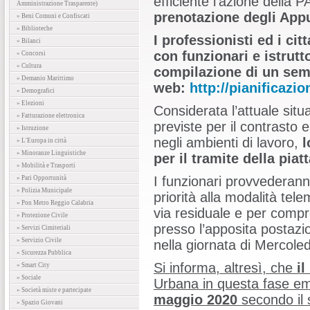
efficiente l'azione della P
Amministrazione Trasparente)
prenotazione degli App
» Beni Comuni e Confiscati
» Biblioteche
I professionisti ed i ci
» Bilanci
con funzionari e istrutt
» Concorsi
» Cultura
compilazione di un semp
» Demanio Marittimo
web:
http://pianificazi
» Demografici
» Elezioni
Considerata l’attuale situ
» Fatturazione elettronica
previste per il contrasto 
» Istruzione
negli ambienti di lavoro,
l
» L'Europa in città
» Minoranze Linguistiche
per il tramite della pi
» Mobilità e Trasporti
I funzionari provvederanno
» Pari Opportunità
» Polizia Municipale
priorità alla modalità tel
» Pon Metro Reggio Calabria
via residuale e per compr
» Protezione Civile
presso l’apposita postazion
» Servizi Cimiteriali
» Servizio Civile
nella giornata di Mercole
» Sicurezza Pubblica
Si informa, altresì, che
il
» Smart City
» Sociale
Urbana in questa fase e
» Società miste e partecipate
maggio 2020
secondo il 
» Spazio Giovani