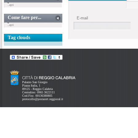
...apri
Come fare per...
E-mail
...apri
Tag clouds
Palazzo San Giorgio
Piazza Italia, 1
89125 - Reggio Calabria
Centralino: 0965 3622111
Cod.Fisc. 00136380805
protocollo@postacert.reggiocal.it