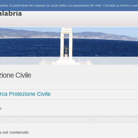
 online, la condivisione dei contenuti sui social media e la consultazione dei video. Cliccando su Accetto o cont
ione Civile
rca Protezione Civile
o
a nel contenuto