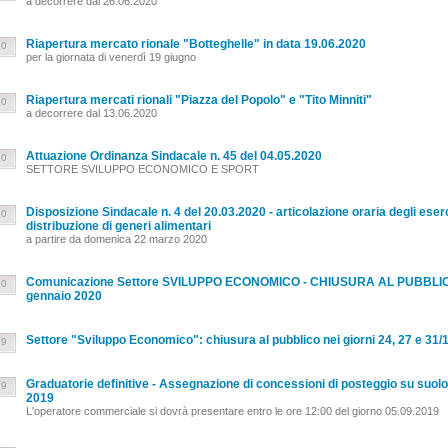
a decorrere dal 26.06.2020
Riapertura mercato rionale "Botteghelle" in data 19.06.2020
20
per la giornata di venerdì 19 giugno
Riapertura mercati rionali "Piazza del Popolo" e "Tito Minniti"
20
a decorrere dal 13.06.2020
Attuazione Ordinanza Sindacale n. 45 del 04.05.2020
20
SETTORE SVILUPPO ECONOMICO E SPORT
Disposizione Sindacale n. 4 del 20.03.2020 - articolazione oraria degli eser
20
distribuzione di generi alimentari
a partire da domenica 22 marzo 2020
Comunicazione Settore SVILUPPO ECONOMICO - CHIUSURA AL PUBBLICO deg
20
gennaio 2020
Settore "Sviluppo Economico": chiusura al pubblico nei giorni 24, 27 e 31/
19
Graduatorie definitive - Assegnazione di concessioni di posteggio su suolo 
19
2019
L'operatore commerciale si dovrà presentare entro le ore 12:00 del giorno 05.09.2019