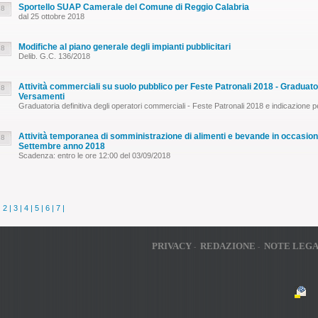
Sportello SUAP Camerale del Comune di Reggio Calabria
18
dal 25 ottobre 2018
Modifiche al piano generale degli impianti pubblicitari
18
Delib. G.C. 136/2018
Attività commerciali su suolo pubblico per Feste Patronali 2018 - Graduatori
18
Versamenti
Graduatoria definitiva degli operatori commerciali - Feste Patronali 2018 e indicazione p
Attività temporanea di somministrazione di alimenti e bevande in occasione
18
Settembre anno 2018
Scadenza: entro le ore 12:00 del 03/09/2018
|
2
|
3
|
4
|
5
|
6
|
7
|
PRIVACY
REDAZIONE
NOTE LEGA
-
-