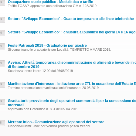
Occupazione suolo pubblico - Modulistica e tariffe
19
Tafiffe TOSAP, approvate con deliberazione GM n. 123/2019
Settore "Sviluppo Economico" - Guasto temporaneo alle linee telefoniche
19
Settore "Sviluppo Economico" : chiusura al pubblico nei giorni 14 e 16 ago
19
Feste Patronali 2019 - Graduatorie per giostre
19
Si comunicano le graduatorie per Località: TEMPIETTO A MARE 2019.
Avviso: Attività temporanea di somministrazione di alimenti e bevande in 
19
di Settembre 2019
Scadenza: entro le ore 12.00 del 26/08/2019
Manifestazione d'interesse - Istituzione aree ZTL in occasione dell'Estate
19
Termine presentazione manifestazioni d'interesse: 20.05.2019
Graduatorie provvisorie degli operatori commerciali per la concessione dei 
19
mercatali
approvato con Determina n. 851 del 05-04-2019
Mercato ittico - Comunicazione agli operatori del settore
18
Disponibili ultimi 5 box per vendita prodotti pesca freschi