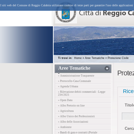
I siti web del Comune di Reggio Calabria utilizzano cookies di terze parti per garantire l'uso delle applicazioni
Ti trovi in:
Home
»
Aree Tematiche
»
Protezione Civile
Aree Tematiche
Protez
» Amministrazione Trasparente
» Protocollo-Casa Comunale
» Agenda Urbana
Rice
» Rilevazione debiti commerciali - Legge
234/2021
» Open Data
Titol
» Albo Pretorio on line
» Agricoltura
» Albo Unico dei Professionisti
» Albo delle Associazioni
» Ambiente
Cerc
» Bandi di gara e contratti (Portale