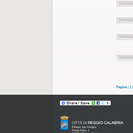
24/10/20
06/09/20
06/09/20
23/08/20
Pagina
|
1
Palazzo San Giorgio
Piazza Italia, 1